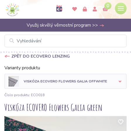
0
Využij skvělý věrnostní program >>
ZPĚT DO ECOVERO LENZING
Varianty produktu
VISKÓZA ECOVERO FLOWERS GALIA OFFWHITE
Číslo produktu: ECO018
Viskóza ECOVERO Flowers Galia green