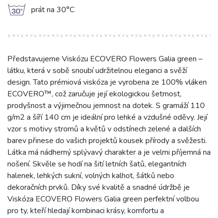
g
prát na 30°C
Představujeme Viskózu ECOVERO Flowers Galia green –
látku, která v sobě snoubí udržitelnou eleganci a svěží
design. Tato prémiová viskóza je vyrobena ze 100% vláken
ECOVERO™, což zaručuje její ekologickou šetrnost,
prodyšnost a výjimečnou jemnost na dotek. S gramáží 110
g/m2 a šíří 140 cm je ideální pro lehké a vzdušné oděvy. Její
vzor s motivy stromů a květů v odstínech zelené a dalších
barev přinese do vašich projektů kousek přírody a svěžesti.
Látka má nádherný splývavý charakter a je velmi příjemná na
nošení. Skvěle se hodí na šití letních šatů, elegantních
halenek, lehkých sukní, volných kalhot, šátků nebo
dekoračních prvků. Díky své kvalitě a snadné údržbě je
Viskóza ECOVERO Flowers Galia green perfektní volbou
pro ty, kteří hledají kombinaci krásy, komfortu a