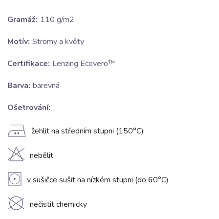
Gramáž:
110 g/m2
Motív:
Stromy a květy
Certifikace:
Lenzing Ecovero™
Barva:
barevná
Ošetrování:
E
žehlit na středním stupni (150°C)
H
nebělit
V
v sušičce sušit na nízkém stupni (do 60°C)
K
nečistit chemicky