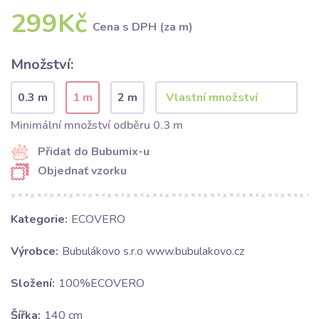
299Kč
Cena s DPH (za m)
Množství:
0.3 m
1 m
2 m
Minimální množství odběru 0.3 m
Přidat do Bubumix-u
Objednať vzorku
Kategorie:
ECOVERO
Výrobce:
Bubulákovo s.r.o www.bubulakovo.cz
Složení:
100%ECOVERO
Šířka:
140 cm