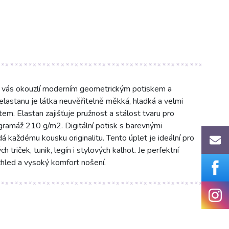
t vás okouzlí moderním geometrickým potiskem a
lastanu je látka neuvěřitelně měkká, hladká a velmi
m. Elastan zajišťuje pružnost a stálost tvaru pro
 gramáž 210 g/m2. Digitální potisk s barevnými
 každému kousku originalitu. Tento úplet je ideální pro
h triček, tunik, legín i stylových kalhot. Je perfektní
zhled a vysoký komfort nošení.