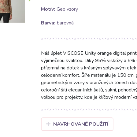
Motív:
Geo vzory
Barva:
barevná
Náš úplet VISCOSE Unity orange digital prin
výjimečnou kvalitou. Díky 95% viskózy a 5% e
příjemná na dotek s krásným splývavým efekte
celodenní komfort. Šíře materiálu je 150 cm,
geometrickými vzory v oranžových tónech dodá
celoroční šití elegantních šatů, sukní, pohodlnýc
volbou pro projekty, kde je klíčový moderní v
NAVRHOVANÉ POUŽITÍ