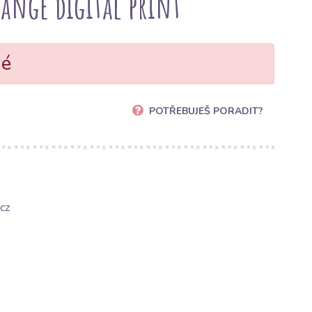
range digital print
né
POTŘEBUJEŠ PORADIT?
cz