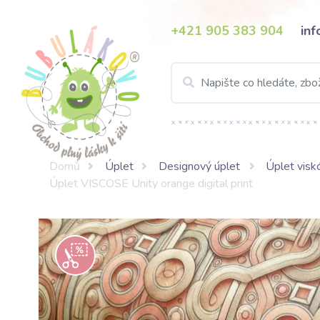
+421 905 383 904
in
Domů
Úplet
Designový úplet
Úplet visk
Úplet VISCOSE Unity orange digital print