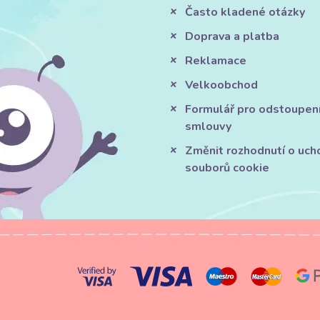
Často kladené otázky
Doprava a platba
Reklamace
Velkoobchod
Formulář pro odstoupen
smlouvy
Změnit rozhodnutí o uch
souborů cookie