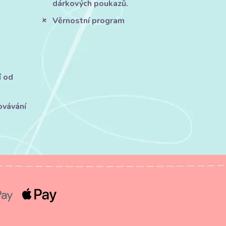
dárkových poukazů.
Věrnostní program
í od
ovávání