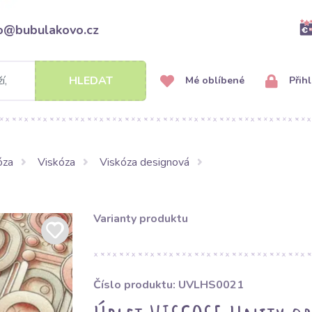
fo@bubulakovo.cz
HLEDAT
Mé oblíbené
Přihl
óza
Viskóza
Viskóza designová
Varianty produktu
Číslo produktu: UVLHS0021