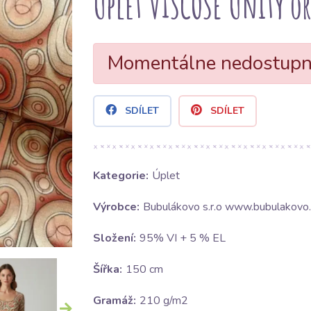
Úplet VISCOSE Unity o
Momentálne nedostup
SDÍLET
SDÍLET
Kategorie:
Úplet
Výrobce:
Bubulákovo s.r.o www.bubulakovo.
Složení:
95% VI + 5 % EL
Šířka:
150 cm
Gramáž:
210 g/m2