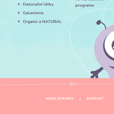
Dekorační látky
programu
Galanterie
Organic a NATURAL
MAPA STRÁNKY
|
KONTAKT