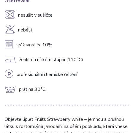
Ošetrování:
U
nesušit v sušičce
H
nebělit
A
srážlivost 5-10%
D
žehlit na nízkém stupni (110°C)
L
profesionální chemické čištění
g
prát na 30°C
Objevte úplet Fruits Strawberry white – jemnou a pružnou
látku s roztomilými jahodami na bílém podkladu, která vnese