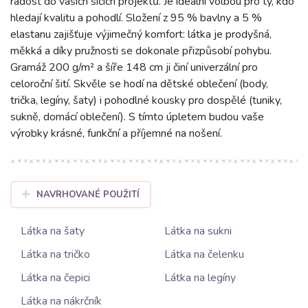
radost do vašich šicích projektů. Je ideální volbou pro ty, kdo
hledají kvalitu a pohodlí. Složení z 95 % bavlny a 5 %
elastanu zajišťuje výjimečný komfort: látka je prodyšná,
měkká a díky pružnosti se dokonale přizpůsobí pohybu.
Gramáž 200 g/m² a šíře 148 cm ji činí univerzální pro
celoroční šití. Skvěle se hodí na dětské oblečení (body,
trička, legíny, šaty) i pohodlné kousky pro dospělé (tuniky,
sukně, domácí oblečení). S tímto úpletem budou vaše
výrobky krásné, funkční a příjemné na nošení.
NAVRHOVANÉ POUŽITÍ
Látka na šaty
Látka na sukni
Látka na tričko
Látka na čelenku
Látka na čepici
Látka na legíny
Látka na nákrčník