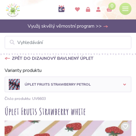
0
Využij skvělý věrnostní program >>
ZPĚT DO DIZAJNOVÝ BAVLNENÝ ÚPLET
Varianty produktu
ÚPLET FRUITS STRAWBERRY PETROL
Číslo produktu: UV6603
Úplet Fruits Strawberry white