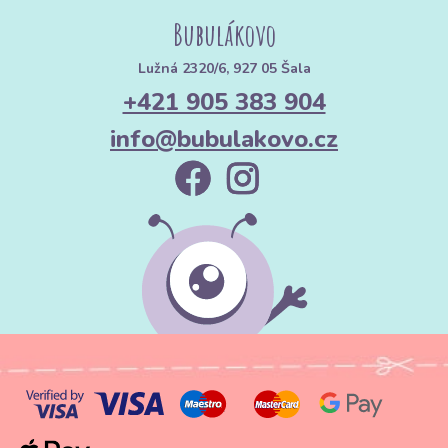
Bubulákovo
Lužná 2320/6, 927 05 Šala
+421 905 383 904
info@bubulakovo.cz