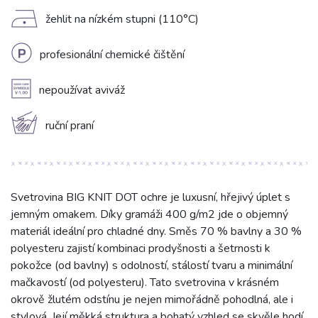
D
žehlit na nízkém stupni (110°C)
L
profesionální chemické čištění
A
nepoužívat aviváž
c
ruční praní
Svetrovina BIG KNIT DOT ochre je luxusní, hřejivý úplet s
jemným omakem. Díky gramáži 400 g/m2 jde o objemný
materiál ideální pro chladné dny. Směs 70 % bavlny a 30 %
polyesteru zajistí kombinaci prodyšnosti a šetrnosti k
pokožce (od bavlny) s odolností, stálostí tvaru a minimální
mačkavostí (od polyesteru). Tato svetrovina v krásném
okrově žlutém odstínu je nejen mimořádně pohodlná, ale i
stylová. Její měkká struktura a bohatý vzhled se skvěle hodí