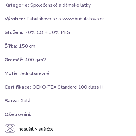
Kategorie:
Společenské a dámske látky
Výrobce:
Bubulákovo s.r.o www.bubulakovo.cz
Složení:
70% CO + 30% PES
Šířka:
150 cm
Gramáž:
400 g/m2
Motív:
Jednobarevné
Certifikace:
OEKO-TEX Standard 100 class II.
Barva:
žlutá
Ošetrování:
U
nesušit v sušičce