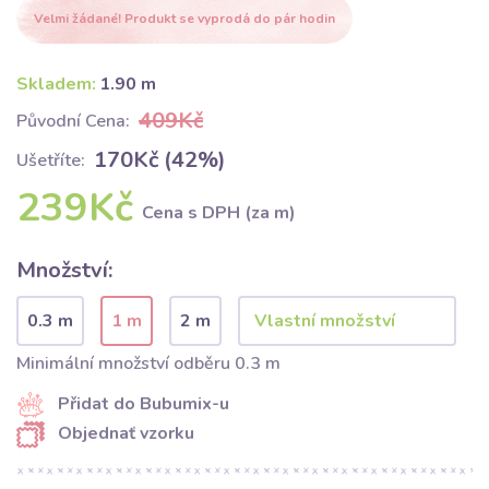
Velmi žádané! Produkt se vyprodá do pár hodin
Skladem:
1.90 m
409Kč
Původní Cena:
170Kč (42%)
Ušetříte:
239Kč
Cena s DPH (za m)
Množství:
0.3 m
1 m
2 m
Minimální množství odběru 0.3 m
Přidat do Bubumix-u
Objednať vzorku