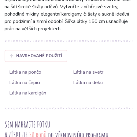
na šití široké škály oděvů. Vytvořte z ní hřejivé svetry,
pohodlné mikiny, elegantní kardigany, či šaty a sukně ideální
pro podzimní a zimní období. Šířka látky 150 cm usnadňuje
práci na větších projektech.
NAVRHOVANÉ POUŽITÍ
Látka na pončo
Látka na svetr
Látka na čepici
Látka na deku
Látka na kardigán
SEM NAHRAJTE FOTKU
A ZÍSKEJTE
50 bodů
do věrnostního programu