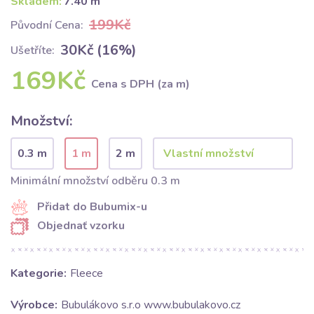
Skladem:
7.40 m
199Kč
Původní Cena:
30Kč (16%)
Ušetříte:
169Kč
Cena s DPH (za m)
Množství:
0.3 m
1 m
2 m
Minimální množství odběru 0.3 m
Přidat do Bubumix-u
Objednať vzorku
Kategorie:
Fleece
Výrobce:
Bubulákovo s.r.o www.bubulakovo.cz