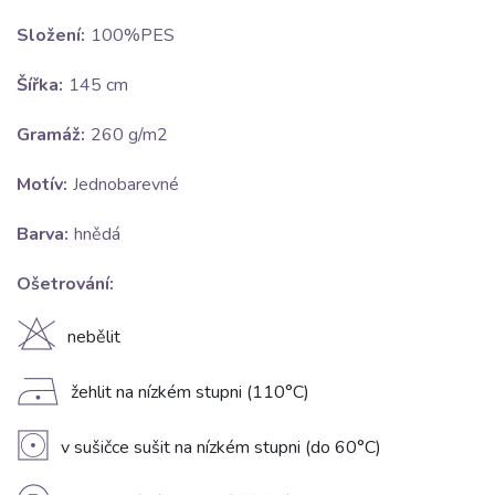
Složení:
100%PES
Šířka:
145 cm
Gramáž:
260 g/m2
Motív:
Jednobarevné
Barva:
hnědá
Ošetrování:
H
nebělit
D
žehlit na nízkém stupni (110°C)
V
v sušičce sušit na nízkém stupni (do 60°C)