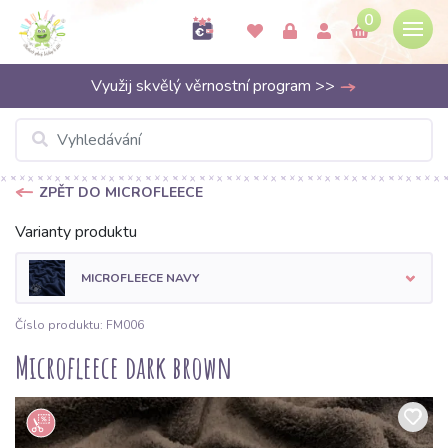
0
Využij skvělý věrnostní program >>
ZPĚT DO MICROFLEECE
Varianty produktu
MICROFLEECE NAVY
Číslo produktu: FM006
Microfleece dark brown