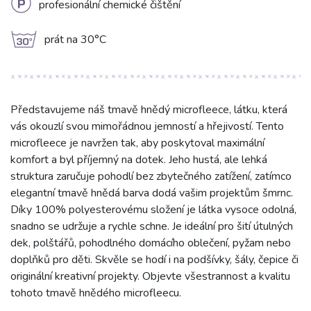
L
profesionální chemické čištění
g
prát na 30°C
Představujeme náš tmavě hnědý microfleece, látku, která
vás okouzlí svou mimořádnou jemností a hřejivostí. Tento
microfleece je navržen tak, aby poskytoval maximální
komfort a byl příjemný na dotek. Jeho hustá, ale lehká
struktura zaručuje pohodlí bez zbytečného zatížení, zatímco
elegantní tmavě hnědá barva dodá vašim projektům šmrnc.
Díky 100% polyesterovému složení je látka vysoce odolná,
snadno se udržuje a rychle schne. Je ideální pro šití útulných
dek, polštářů, pohodlného domácího oblečení, pyžam nebo
doplňků pro děti. Skvěle se hodí i na podšívky, šály, čepice či
originální kreativní projekty. Objevte všestrannost a kvalitu
tohoto tmavě hnědého microfleecu.