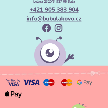
Lužná 2320/6, 927 05 Šala
+421 905 383 904
info@bubulakovo.cz