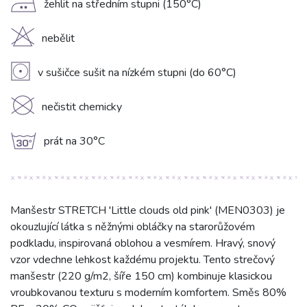
E
žehlit na středním stupni (150°C)
H
nebělit
V
v sušičce sušit na nízkém stupni (do 60°C)
K
nečistit chemicky
g
prát na 30°C
Manšestr STRETCH 'Little clouds old pink' (MEN0303) je
okouzlující látka s něžnými obláčky na starorůžovém
podkladu, inspirovaná oblohou a vesmírem. Hravý, snový
vzor vdechne lehkost každému projektu. Tento strečový
manšestr (220 g/m2, šíře 150 cm) kombinuje klasickou
vroubkovanou texturu s moderním komfortem. Směs 80%