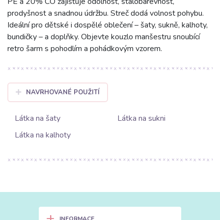
PE a 20% CO zajišťuje odolnost, stálobarevnost,
prodyšnost a snadnou údržbu. Streč dodá volnost pohybu.
Ideální pro dětské i dospělé oblečení – šaty, sukně, kalhoty,
bundičky – a doplňky. Objevte kouzlo manšestru snoubící
retro šarm s pohodlím a pohádkovým vzorem.
NAVRHOVANÉ POUŽITÍ
Látka na šaty
Látka na sukni
Látka na kalhoty
+
INFORMACE