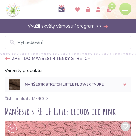
0
Využij skvělý věrnostní program >>
ZPĚT DO MANŠESTR TENKÝ STRETCH
Varianty produktu
MANŠESTR STRETCH LITTLE FLOWER TAUPE
Číslo produktu: MEN0303
Manšestr STRETCH Little clouds old pink