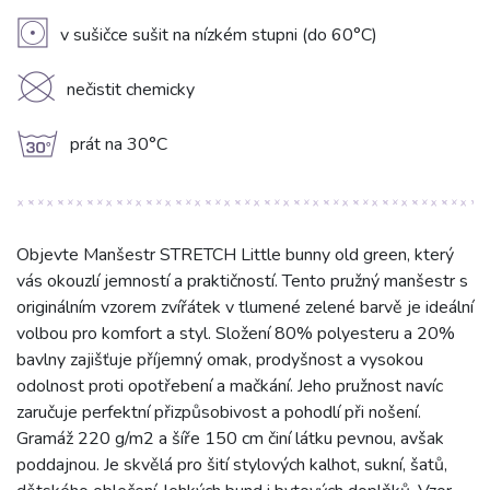
V
v sušičce sušit na nízkém stupni (do 60°C)
K
nečistit chemicky
g
prát na 30°C
Objevte Manšestr STRETCH Little bunny old green, který
vás okouzlí jemností a praktičností. Tento pružný manšestr s
originálním vzorem zvířátek v tlumené zelené barvě je ideální
volbou pro komfort a styl. Složení 80% polyesteru a 20%
bavlny zajišťuje příjemný omak, prodyšnost a vysokou
odolnost proti opotřebení a mačkání. Jeho pružnost navíc
zaručuje perfektní přizpůsobivost a pohodlí při nošení.
Gramáž 220 g/m2 a šíře 150 cm činí látku pevnou, avšak
poddajnou. Je skvělá pro šití stylových kalhot, sukní, šatů,