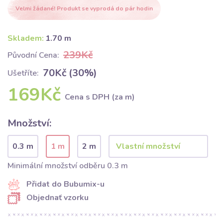
Velmi žádané! Produkt se vyprodá do pár hodin
Skladem:
1.70 m
239Kč
Původní Cena:
70Kč (30%)
Ušetříte:
169Kč
Cena s DPH (za m)
Množství:
0.3 m
1 m
2 m
Minimální množství odběru 0.3 m
Přidat do Bubumix-u
Objednať vzorku