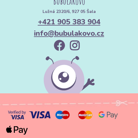
Bubulákovo
Lužná 2320/6, 927 05 Šala
+421 905 383 904
info@bubulakovo.cz