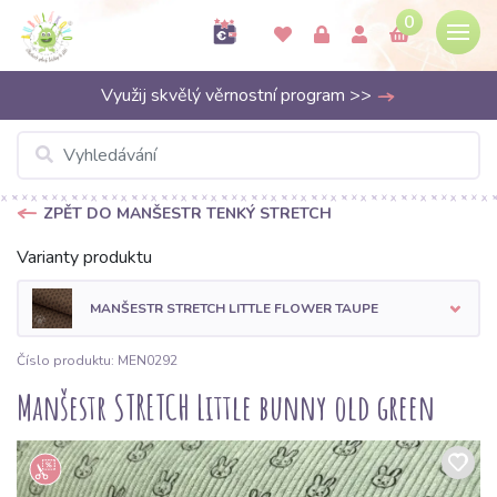
0
Využij skvělý věrnostní program >>
ZPĚT DO MANŠESTR TENKÝ STRETCH
Varianty produktu
MANŠESTR STRETCH LITTLE FLOWER TAUPE
Číslo produktu: MEN0292
Manšestr STRETCH Little bunny old green