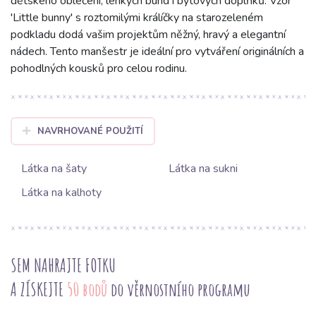
dětského oblečení, lehkých bund i bytových doplňků. Vzor
'Little bunny' s roztomilými králíčky na starozeleném
podkladu dodá vašim projektům něžný, hravý a elegantní
nádech. Tento manšestr je ideální pro vytváření originálních a
pohodlných kousků pro celou rodinu.
NAVRHOVANÉ POUŽITÍ
Látka na šaty
Látka na sukni
Látka na kalhoty
SEM NAHRAJTE FOTKU
A ZÍSKEJTE
50 bodů
do věrnostního programu