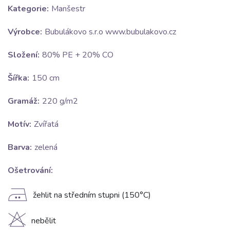
Kategorie:
Manšestr
Výrobce:
Bubulákovo s.r.o www.bubulakovo.cz
Složení:
80% PE + 20% CO
Šířka:
150 cm
Gramáž:
220 g/m2
Motív:
Zvířatá
Barva:
zelená
Ošetrování:
E
žehlit na středním stupni (150°C)
H
nebělit