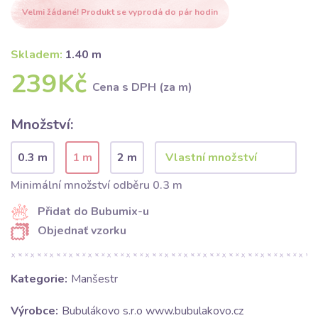
Velmi žádané! Produkt se vyprodá do pár hodin
Skladem:
1.40 m
239Kč
Cena s DPH (za m)
Množství:
0.3 m
1 m
2 m
Minimální množství odběru 0.3 m
Přidat do Bubumix-u
Objednať vzorku
Kategorie:
Manšestr
Výrobce:
Bubulákovo s.r.o www.bubulakovo.cz