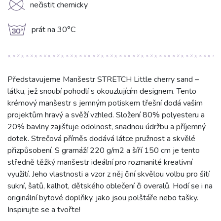
K
nečistit chemicky
g
prát na 30°C
Představujeme Manšestr STRETCH Little cherry sand –
látku, jež snoubí pohodlí s okouzlujícím designem. Tento
krémový manšestr s jemným potiskem třešní dodá vašim
projektům hravý a svěží vzhled. Složení 80% polyesteru a
20% bavlny zajišťuje odolnost, snadnou údržbu a příjemný
dotek. Strečová příměs dodává látce pružnost a skvělé
přizpůsobení. S gramáží 220 g/m2 a šíří 150 cm je tento
středně těžký manšestr ideální pro rozmanité kreativní
využití. Jeho vlastnosti a vzor z něj činí skvělou volbu pro šití
sukní, šatů, kalhot, dětského oblečení či overalů. Hodí se i na
originální bytové doplňky, jako jsou polštáře nebo tašky.
Inspirujte se a tvořte!