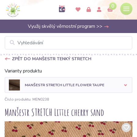
0
Využij skvělý věrnostní program >>
ZPĚT DO MANŠESTR TENKÝ STRETCH
Varianty produktu
MANŠESTR STRETCH LITTLE FLOWER TAUPE
Číslo produktu: MEN0238
Manšestr STRETCH Little cherry sand