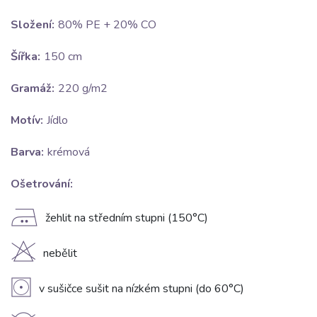
Složení:
80% PE + 20% CO
Šířka:
150 cm
Gramáž:
220 g/m2
Motív:
Jídlo
Barva:
krémová
Ošetrování:
E
žehlit na středním stupni (150°C)
H
nebělit
V
v sušičce sušit na nízkém stupni (do 60°C)