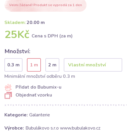
Velmi žádané! Produkt se vyprodá za 1 den
Skladem:
20.00 m
25Kč
Cena s DPH (za m)
Množství:
0.3 m
1 m
2 m
Minimální množství odběru 0.3 m
Přidat do Bubumix-u
Objednať vzorku
Kategorie:
Galanterie
Výrobce:
Bubulákovo s.r.o www.bubulakovo.cz