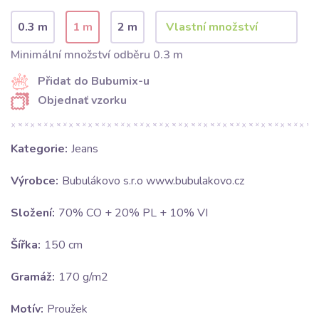
0.3 m
1 m
2 m
Minimální množství odběru 0.3 m
Přidat do Bubumix-u
Objednať vzorku
Kategorie:
Jeans
Výrobce:
Bubulákovo s.r.o www.bubulakovo.cz
Složení:
70% CO + 20% PL + 10% VI
Šířka:
150 cm
Gramáž:
170 g/m2
Motív:
Proužek