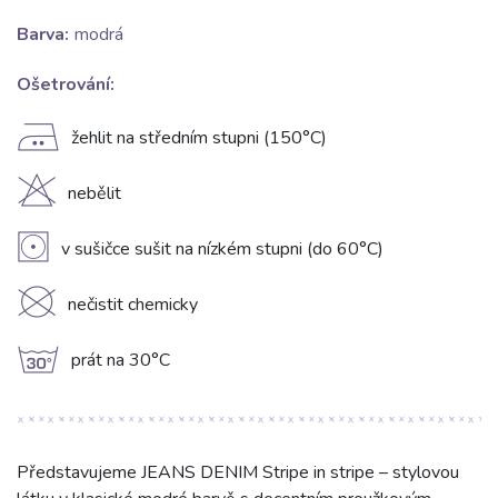
Barva:
modrá
Ošetrování:
E
žehlit na středním stupni (150°C)
H
nebělit
V
v sušičce sušit na nízkém stupni (do 60°C)
K
nečistit chemicky
g
prát na 30°C
Představujeme JEANS DENIM Stripe in stripe – stylovou