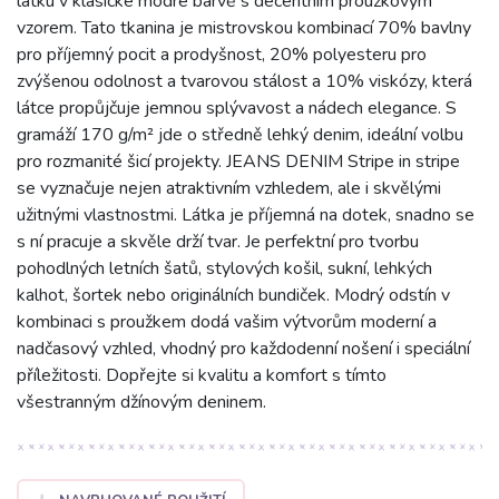
látku v klasické modré barvě s decentním proužkovým
vzorem. Tato tkanina je mistrovskou kombinací 70% bavlny
pro příjemný pocit a prodyšnost, 20% polyesteru pro
zvýšenou odolnost a tvarovou stálost a 10% viskózy, která
látce propůjčuje jemnou splývavost a nádech elegance. S
gramáží 170 g/m² jde o středně lehký denim, ideální volbu
pro rozmanité šicí projekty. JEANS DENIM Stripe in stripe
se vyznačuje nejen atraktivním vzhledem, ale i skvělými
užitnými vlastnostmi. Látka je příjemná na dotek, snadno se
s ní pracuje a skvěle drží tvar. Je perfektní pro tvorbu
pohodlných letních šatů, stylových košil, sukní, lehkých
kalhot, šortek nebo originálních bundiček. Modrý odstín v
kombinaci s proužkem dodá vašim výtvorům moderní a
nadčasový vzhled, vhodný pro každodenní nošení i speciální
příležitosti. Dopřejte si kvalitu a komfort s tímto
všestranným džínovým deninem.