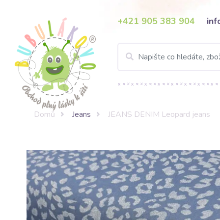
+421 905 383 904
in
Domů
Jeans
JEANS DENIM Leopard jeans