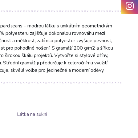
rd jeans – modrou látku s unikátním geometrickým
% polyesteru zajišťuje dokonalou rovnováhu mezi
nost a měkkost, zatímco polyester zvyšuje pevnost,
st pro pohodlné nošení. S gramáží 200 g/m2 a šířkou
o širokou škálu projektů. Vytvořte si stylové džíny,
 Střední gramáž ji předurčuje k celoročnímu využití.
cuje, skvělá volba pro jedinečné a moderní oděvy.
Látka na sukni