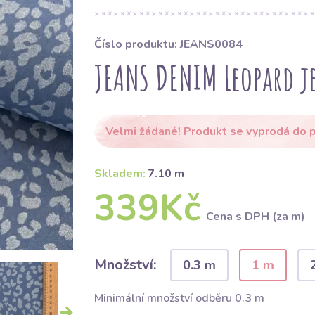
Číslo produktu: JEANS0084
JEANS DENIM Leopard j
Velmi žádané! Produkt se vyprodá do p
Skladem:
7.10 m
339Kč
Cena s DPH (za m)
Množství:
0.3 m
1 m
Minimální množství odběru 0.3 m