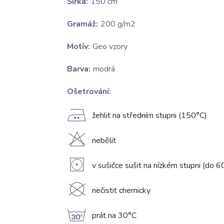
Šířka:
150 cm
Gramáž:
200 g/m2
Motív:
Geo vzory
Barva:
modrá
Ošetrování:
E
žehlit na středním stupni (150°C)
H
nebělit
V
v sušičce sušit na nízkém stupni (do 6
K
nečistit chemicky
g
prát na 30°C