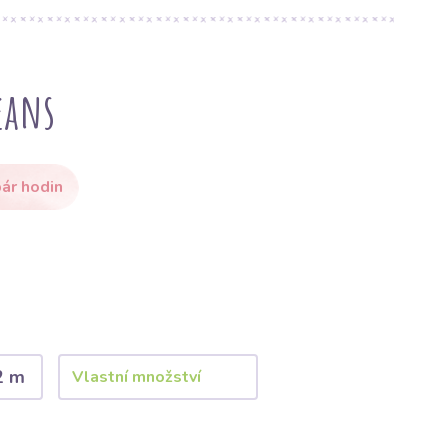
eans
ár hodin
2 m