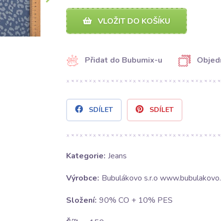
VLOŽIT DO KOŠÍKU
Přidat do Bubumix-u
Objed
SDÍLET
SDÍLET
Kategorie:
Jeans
Výrobce:
Bubulákovo s.r.o www.bubulakovo.
Složení:
90% CO + 10% PES