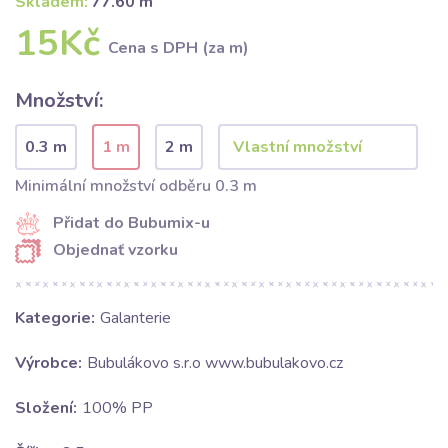
Skladem:
77.60 m
15Kč
Cena s DPH (za m)
Množství:
0.3 m
1 m
2 m
Minimální množství odběru 0.3 m
Přidat do Bubumix-u
Objednať vzorku
Kategorie:
Galanterie
Výrobce:
Bubulákovo s.r.o www.bubulakovo.cz
Složení:
100% PP