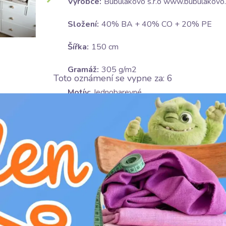
Výrobce:
Bubulákovo s.r.o www.bubulakovo.
Složení:
40% BA + 40% CO + 20% PE
Šířka:
150 cm
Gramáž:
305 g/m2
Toto oznámení se vypne za:
5
Motív:
Jednobarevné
Certifikace:
OEKO-TEX Standard 100 class I
Barva:
hnědá
Ošetrování:
H
nebělit
D
žehlit na nízkém stupni (110°C)