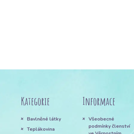
Kategorie
Informace
Bavlněné látky
Všeobecné
podmínky členství
Teplákovina
ve Věrnostním