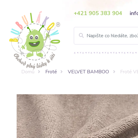
+421 905 383 904
in
Domů
Froté
VELVET BAMBOO
Froté 