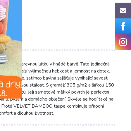
0°C)
í jednobarevnou látku v hnědé barvě. Tato jedinečná
teru nabízí výjimečnou hebkost a jemnost na dotek.
vé pokožce, zatímco bavlna zajišťuje vynikající savost.
ost a tvarovou stálost. S gramáží 305 g/m2 a šířkou 150
icích projektů. Její sametově měkký povrch je perfektní
upanů, pyžam a domácího oblečení. Skvěle se hodí také na
zy. Froté VELVET BAMBOO taupe kombinuje přírodní
omfort a dlouhou životnost.