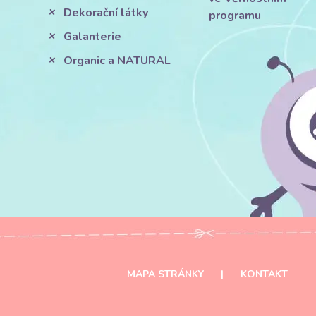
Dekorační látky
programu
Galanterie
Organic a NATURAL
MAPA STRÁNKY
|
KONTAKT