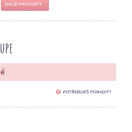
DALŠÍ PRODUKTY
aupe
né
POTŘEBUJEŠ PORADIT?