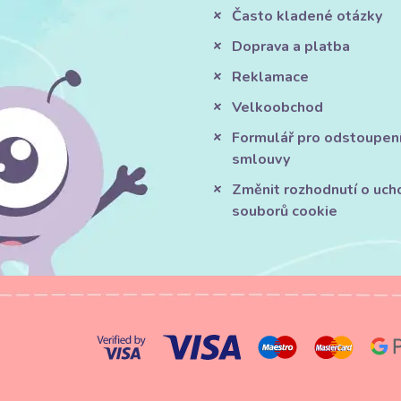
Často kladené otázky
Doprava a platba
Reklamace
Velkoobchod
Formulář pro odstoupen
smlouvy
Změnit rozhodnutí o uch
souborů cookie