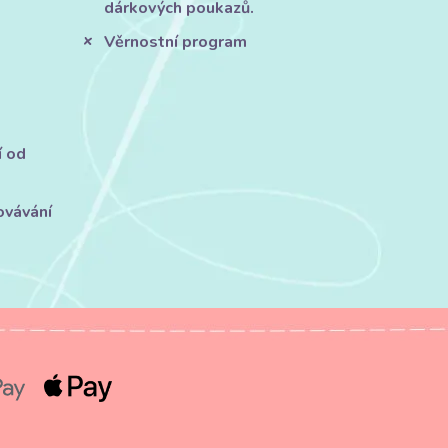
dárkových poukazů.
Věrnostní program
í od
ovávání