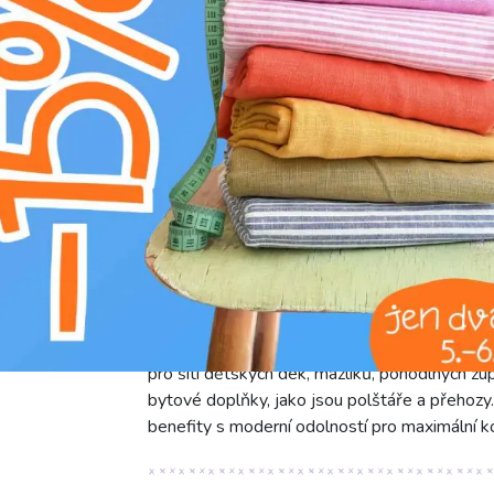
V
v sušičce sušit na nízkém stupni (do 6
L
profesionální chemické čištění
g
prát na 30°C
Objevte Froté VELVET BAMBOO taupe, luxusn
směs 40% bambusu, 40% bavlny a 20% polyes
Bambusové vlákno je prodyšné a šetrné k citli
Polyester pak přidává látce potřebnou odoln
cm je tato látka ideální pro široké spektrum š
pro šití dětských dek, mazlíků, pohodlných ž
bytové doplňky, jako jsou polštáře a přeho
benefity s moderní odolností pro maximální k