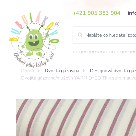
+421 905 383 904
in
Domů
Dvojitá gázovina
Designová dvojitá gáz
Dvojitá gázovina/mušelín YARN DYED Thin strip mauv