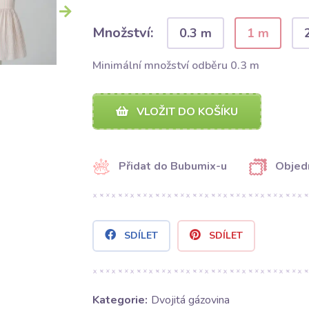
Množství:
0.3 m
1 m
Minimální množství odběru 0.3 m
VLOŽIT DO KOŠÍKU
Přidat do Bubumix-u
Objed
SDÍLET
SDÍLET
Kategorie:
Dvojitá gázovina