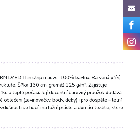
RN DYED Thin strip mauve, 100% bavlnu. Barvená přízí,
uktuře. Šířka 130 cm, gramáž 125 g/m². Zajišťuje
ožku a teplé počasí. Její decentní barevný proužek dodává
é oblečení (zavinovačky, body, deky) i pro dospělé – letní
vzdušnosti se hodí i na ložní prádlo a domácí textilie, které