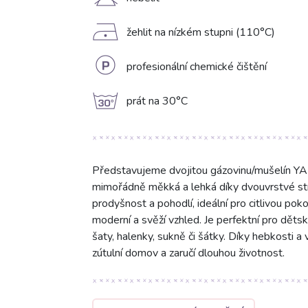
H
D
žehlit na nízkém stupni (110°C)
L
profesionální chemické čištění
g
prát na 30°C
Představujeme dvojitou gázovinu/mušelín YA
mimořádně měkká a lehká díky dvouvrstvé str
prodyšnost a pohodlí, ideální pro citlivou pok
moderní a svěží vzhled. Je perfektní pro dětsk
šaty, halenky, sukně či šátky. Díky hebkosti a 
zútulní domov a zaručí dlouhou životnost.