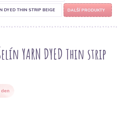
 DYED THIN STRIP BEIGE
DALŠÍ PRODUKTY
lín YARN DYED Thin strip
 den