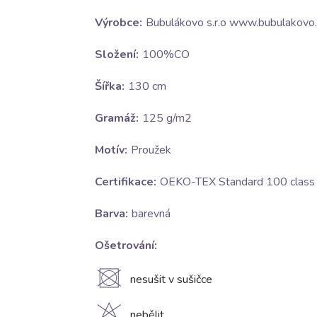
Výrobce:
Bubulákovo s.r.o www.bubulakovo.
Složení:
100%CO
Šířka:
130 cm
Gramáž:
125 g/m2
Motív:
Proužek
Certifikace:
OEKO-TEX Standard 100 class I
Barva:
barevná
Ošetrování:
U
nesušit v sušičce
nebělit