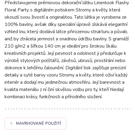
Představujeme prémiovou dekorační látku Linenlook Flashy
Floral Party s digitálním potiskem Stromy a květy, která
okouzlí svou živostí a originalitou. Tato látka je vyrobena ze
100% bavlny, avšak díky speciální úpravě získává elegantní
vzhled lnu, který dodává látce přirozenou strukturu a půvab,
aniž by ztrácela jemnost a snadnou údržbu bavlny. S gramáží
210 g/m2 a šířkou 140 cm je ideální pro širokou škálu
kreativních projektů. Její pevnost a odolnost ji předurčuje k
výrobě stylových polštářů, závěsů, ubrusů, prostírání nebo
dokonce k lehčímu čalounění. Digitální tisk zajišťuje precizní
detaily a syté barvy vzoru Stromy a květy, které oživí každý
interiér a dodají mu jedinečnou atmosféru. Její barevnost a
kvalita materiálu z ní činí skvělou volbu pro ty, kteří hledají
kombinaci krásy, funkčnosti a přírodního složení.
NAVRHOVANÉ POUŽITÍ