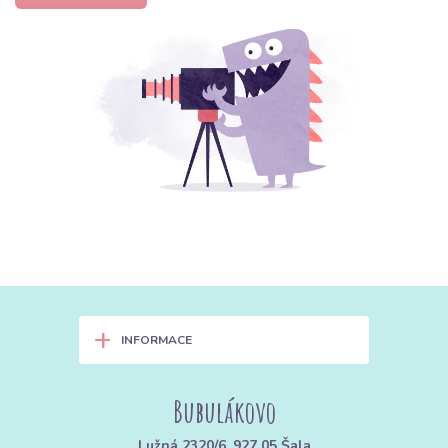
+
INFORMACE
Bubulákovo
Lužná 2320/6, 927 05 Šala