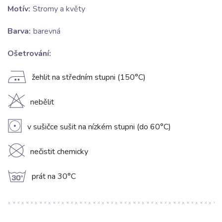
Motív:
Stromy a květy
Barva:
barevná
Ošetrování:
E
žehlit na středním stupni (150°C)
H
nebělit
V
v sušičce sušit na nízkém stupni (do 60°C)
K
nečistit chemicky
g
prát na 30°C