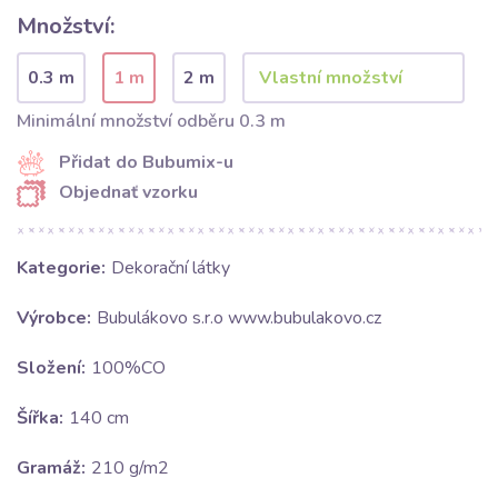
Množství:
0.3 m
1 m
2 m
Minimální množství odběru 0.3 m
Přidat do Bubumix-u
Objednať vzorku
Kategorie:
Dekorační látky
Výrobce:
Bubulákovo s.r.o www.bubulakovo.cz
Složení:
100%CO
Šířka:
140 cm
Gramáž:
210 g/m2