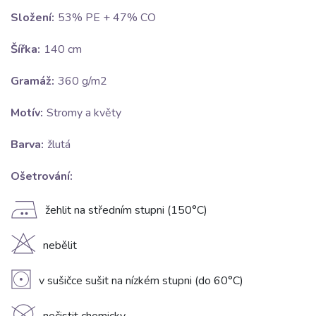
Složení:
53% PE + 47% CO
Šířka:
140 cm
Gramáž:
360 g/m2
Motív:
Stromy a květy
Barva:
žlutá
Ošetrování:
E
žehlit na středním stupni (150°C)
H
nebělit
V
v sušičce sušit na nízkém stupni (do 60°C)