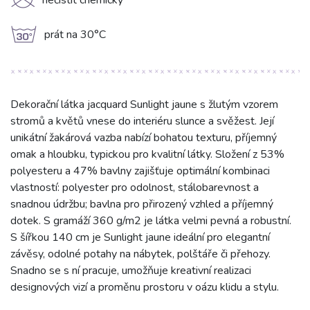
K
nečistit chemicky
g
prát na 30°C
Dekorační látka jacquard Sunlight jaune s žlutým vzorem
stromů a květů vnese do interiéru slunce a svěžest. Její
unikátní žakárová vazba nabízí bohatou texturu, příjemný
omak a hloubku, typickou pro kvalitní látky. Složení z 53%
polyesteru a 47% bavlny zajišťuje optimální kombinaci
vlastností: polyester pro odolnost, stálobarevnost a
snadnou údržbu; bavlna pro přirozený vzhled a příjemný
dotek. S gramáží 360 g/m2 je látka velmi pevná a robustní.
S šířkou 140 cm je Sunlight jaune ideální pro elegantní
závěsy, odolné potahy na nábytek, polštáře či přehozy.
Snadno se s ní pracuje, umožňuje kreativní realizaci
designových vizí a proměnu prostoru v oázu klidu a stylu.