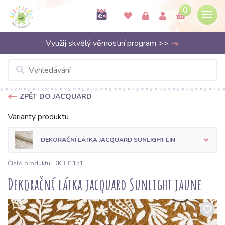
0
Využij skvělý věrnostní program >>
ZPĚT DO JACQUARD
Varianty produktu
DEKORAČNÍ LÁTKA JACQUARD SUNLIGHT LIN
Číslo produktu: DKBB1151
Dekorační látka jacquard Sunlight jaune