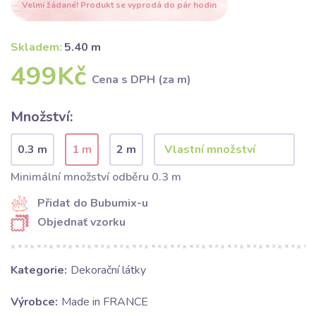
Velmi žádané! Produkt se vyprodá do pár hodin
Skladem:
5.40 m
499Kč
Cena s DPH (za m)
Množství:
0.3 m
1 m
2 m
Minimální množství odběru 0.3 m
Přidat do Bubumix-u
Objednať vzorku
Kategorie:
Dekorační látky
Výrobce:
Made in FRANCE