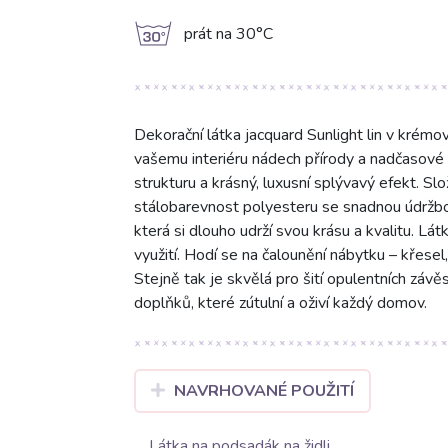
g
prát na 30°C
Dekorační látka jacquard Sunlight lin v kré
vašemu interiéru nádech přírody a nadčasové
strukturu a krásný, luxusní splývavý efekt. S
stálobarevnost polyesteru se snadnou údržbo
která si dlouho udrží svou krásu a kvalitu. Lá
využití. Hodí se na čalounění nábytku – křesel
Stejně tak je skvělá pro šití opulentních závě
doplňků, které zútulní a oživí každý domov.
NAVRHOVANÉ POUŽITÍ
Látka na podsadák na židli