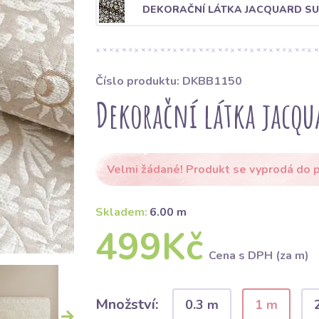
DEKORAČNÍ LÁTKA JACQUARD SU
Číslo produktu: DKBB1150
Dekorační látka jacqu
Velmi žádané! Produkt se vyprodá do p
Skladem:
6.00 m
499Kč
Cena s DPH (za m)
Množství:
0.3 m
1 m