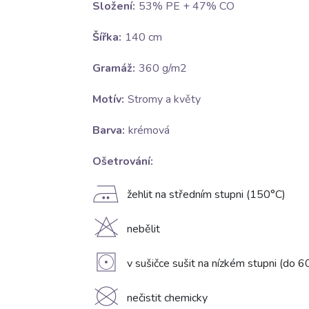
Složení:
53% PE + 47% CO
Šířka:
140 cm
Gramáž:
360 g/m2
Motív:
Stromy a květy
Barva:
krémová
Ošetrování:
E
žehlit na středním stupni (150°C)
H
nebělit
V
v sušičce sušit na nízkém stupni (do 6
K
nečistit chemicky