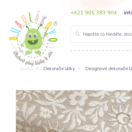
+421 905 383 904
in
Domů
Dekorační látky
Designové dekorační l