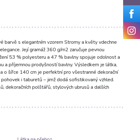
mové barvě s elegantním vzorem Stromy a květy vdechne
 elegance. Její gramáž 360 g/m2 zaručuje pevnou
ložení 53 % polyesteru a 47 % bavlny spojuje odolnost a
u a příjemnou prodyšností bavlny. Výsledkem je látka,
tka o šířce 140 cm je perfektní pro všestranné dekorační
, pohovek i taburetů – jimž dodá sofistikovaný vzhled.
sů, dekoračních polštářů, stylových ubrusů a dalších
Látka na přehoz