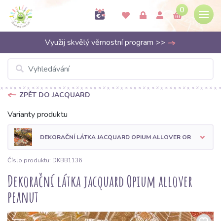
0
Využij skvělý věrnostní program >>
ZPĚT DO JACQUARD
Varianty produktu
DEKORAČNÍ LÁTKA JACQUARD OPIUM ALLOVER OR
Číslo produktu: DKBB1136
Dekorační látka jacquard Opium allover
peanut