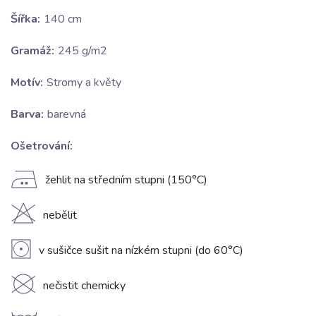
Šířka:
140 cm
Gramáž:
245 g/m2
Motív:
Stromy a květy
Barva:
barevná
Ošetrování:
E
žehlit na středním stupni (150°C)
H
nebělit
V
v sušičce sušit na nízkém stupni (do 60°C)
K
nečistit chemicky