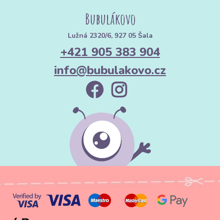
Bubulákovo
Lužná 2320/6, 927 05 Šala
+421 905 383 904
info@bubulakovo.cz