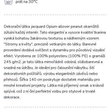
g
prát na 30°C
Dekorační látka jacquard Opium allover peanut okamžitě
zútulní každý interiér. Tato elegantní a vysoce kvalitní tkanina
vyniká bohatou žakárovou texturou a nádherným vzorem
"Stromy a květy", precizně vetkaným do látky. Barevné
provedení dodává svěžest a dynamiku pro působivý vizuální
efekt. Vyrobena ze 100% polyesteru (100% PE) o gramáži
245 g/m2, je tato látka mimořádně odolná, stálobarevná a
snadná na údržbu. Je ideální pro čalounění nábytku, šití
dekorativních polštářů, výrobu elegantních závěsů nebo
přehozů. Šířka 140 cm poskytuje dostatek materiálu pro
mnohé kreativní projekty. Látka má příjemný omak a krásně
splývá, což z ní činí perfektní volbu pro stylové a trvalé
dekorace.