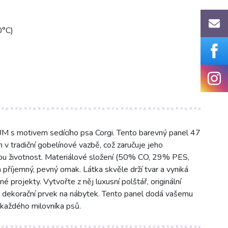
0°C)
 s motivem sedícího psa Corgi. Tento barevný panel 47
v tradiční gobelínové vazbě, což zaručuje jeho
ou životnost. Materiálové složení (50% CO, 29% PES,
příjemný, pevný omak. Látka skvěle drží tvar a vyniká
é projekty. Vytvořte z něj luxusní polštář, originální
ý dekorační prvek na nábytek. Tento panel dodá vašemu
í každého milovníka psů.