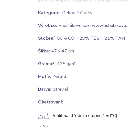
Kategorie:
Dekorační látky
Výrobce:
Bubulákovo s.r.o www.bubulakovo.
Složení:
50% CO + 29% PES + 21% PAN
Šířka:
47 x 47 cm
Gramáž:
425 g/m2
Motív:
Zvířatá
Barva:
barevná
Ošetrování:
E
žehlit na středním stupni (150°C)