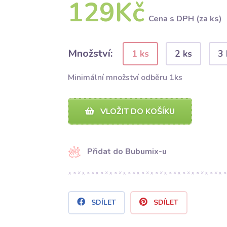
129Kč
Cena s DPH (za ks)
Množství:
1 ks
2 ks
3 
Minimální množství odběru 1ks
VLOŽIT DO KOŠÍKU
Přidat do Bubumix-u
SDÍLET
SDÍLET