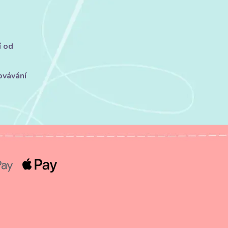
í od
ovávání