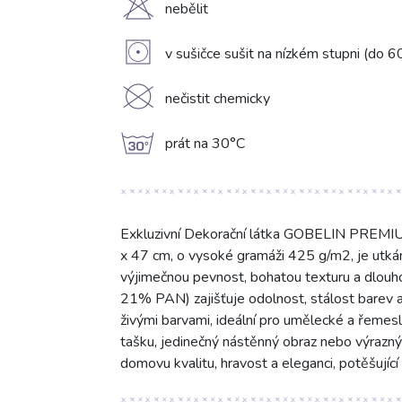
H
nebělit
V
v sušičce sušit na nízkém stupni (do 6
K
nečistit chemicky
g
prát na 30°C
Exkluzivní Dekorační látka GOBELIN PREMIUM
x 47 cm, o vysoké gramáži 425 g/m2, je utkán 
výjimečnou pevnost, bohatou texturu a dlouh
21% PAN) zajišťuje odolnost, stálost barev a 
živými barvami, ideální pro umělecké a řemesln
tašku, jedinečný nástěnný obraz nebo výrazn
domovu kvalitu, hravost a eleganci, potěšujíc