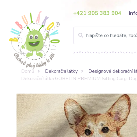
+421 905 383 904
in
Domů
Dekorační látky
Designové dekorační l
Dekorační látka GOBELIN PREMIUM Sitting Corgi D