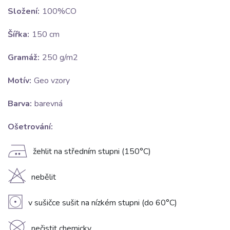
Složení:
100%CO
Šířka:
150 cm
Gramáž:
250 g/m2
Motív:
Geo vzory
Barva:
barevná
Ošetrování:
E
žehlit na středním stupni (150°C)
H
nebělit
V
v sušičce sušit na nízkém stupni (do 60°C)
nečistit chemicky