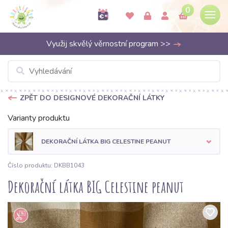
0
Využij skvělý věrnostní program >>
ZPĚT DO DESIGNOVÉ DEKORAČNÍ LÁTKY
Varianty produktu
DEKORAČNÍ LÁTKA BIG CELESTINE PEANUT
Číslo produktu: DKBB1043
Dekorační látka BIG Celestine peanut