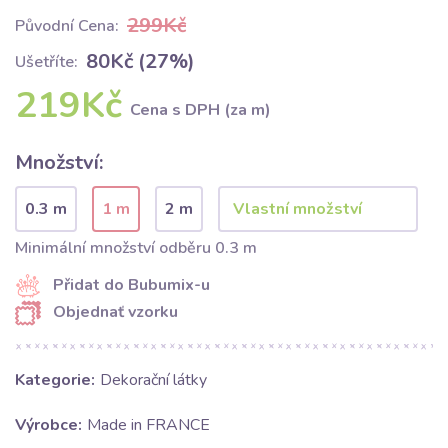
299Kč
Původní Cena:
80Kč (27%)
Ušetříte:
219Kč
Cena s DPH (za m)
Množství:
0.3 m
1 m
2 m
Minimální množství odběru 0.3 m
Přidat do Bubumix-u
Objednať vzorku
Kategorie:
Dekorační látky
Výrobce:
Made in FRANCE