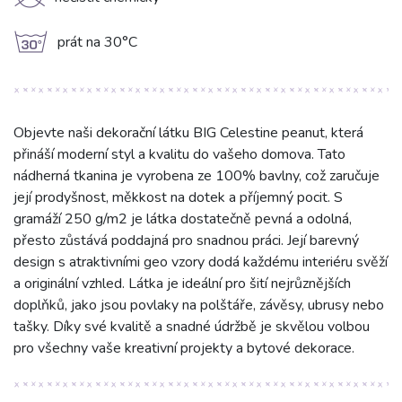
K
g
prát na 30°C
Objevte naši dekorační látku BIG Celestine peanut, která
přináší moderní styl a kvalitu do vašeho domova. Tato
nádherná tkanina je vyrobena ze 100% bavlny, což zaručuje
její prodyšnost, měkkost na dotek a příjemný pocit. S
gramáží 250 g/m2 je látka dostatečně pevná a odolná,
přesto zůstává poddajná pro snadnou práci. Její barevný
design s atraktivními geo vzory dodá každému interiéru svěží
a originální vzhled. Látka je ideální pro šití nejrůznějších
doplňků, jako jsou povlaky na polštáře, závěsy, ubrusy nebo
tašky. Díky své kvalitě a snadné údržbě je skvělou volbou
pro všechny vaše kreativní projekty a bytové dekorace.