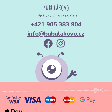
Bubulákovo
Lužná 2320/6, 927 05 Šala
+421 905 383 904
info@bubulakovo.cz