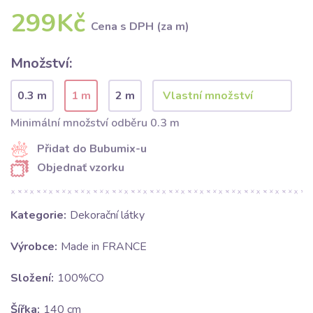
299Kč
Cena s DPH (za m)
Množství:
0.3 m
1 m
2 m
Minimální množství odběru 0.3 m
Přidat do Bubumix-u
Objednať vzorku
Kategorie:
Dekorační látky
Výrobce:
Made in FRANCE
Složení:
100%CO
Šířka:
140 cm