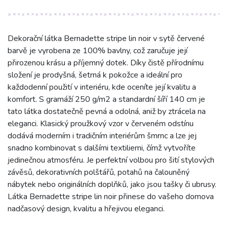
Dekorační látka Bernadette stripe lin noir v sytě červené
barvě je vyrobena ze 100% bavlny, což zaručuje její
přirozenou krásu a příjemný dotek. Díky čistě přírodnímu
složení je prodyšná, šetrná k pokožce a ideální pro
každodenní použití v interiéru, kde oceníte její kvalitu a
komfort. S gramáží 250 g/m2 a standardní šíří 140 cm je
tato látka dostatečně pevná a odolná, aniž by ztrácela na
eleganci. Klasický proužkový vzor v červeném odstínu
dodává moderním i tradičním interiérům šmrnc a lze jej
snadno kombinovat s dalšími textiliemi, čímž vytvoříte
jedinečnou atmosféru. Je perfektní volbou pro šití stylových
závěsů, dekorativních polštářů, potahů na čalouněný
nábytek nebo originálních doplňků, jako jsou tašky či ubrusy.
Látka Bernadette stripe lin noir přinese do vašeho domova
nadčasový design, kvalitu a hřejivou eleganci.