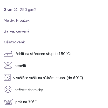
Gramáž:
250 g/m2
Motív:
Proužek
Barva:
červená
Ošetrování:
E
žehlit na středním stupni (150°C)
H
nebělit
V
v sušičce sušit na nízkém stupni (do 60°C)
K
nečistit chemicky
g
prát na 30°C