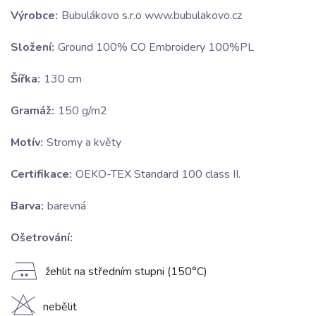
Výrobce:
Bubulákovo s.r.o www.bubulakovo.cz
Složení:
Ground 100% CO Embroidery 100%PL
Šířka:
130 cm
Gramáž:
150 g/m2
Motív:
Stromy a květy
Certifikace:
OEKO-TEX Standard 100 class II.
Barva:
barevná
Ošetrování:
E
žehlit na středním stupni (150°C)
H
nebělit