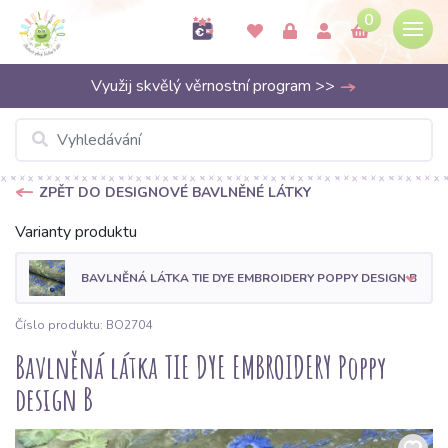
0
Využij skvělý věrnostní program >>
ZPĚT DO DESIGNOVÉ BAVLNĚNÉ LÁTKY
Varianty produktu
BAVLNĚNÁ LÁTKA TIE DYE EMBROIDERY POPPY DESIGN B
Číslo produktu: BO2704
Bavlněná látka TIE DYE EMBROIDERY Poppy
design B