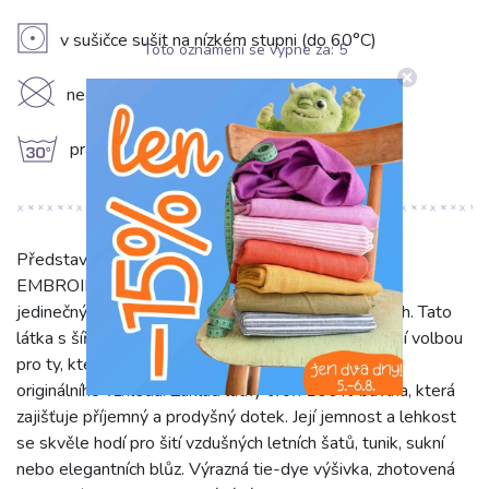
V
v sušičce sušit na nízkém stupni (do 60°C)
Toto oznámení se vypne za:
5
K
nečistit chemicky
g
prát na 30°C
Představujeme exkluzivní bavlněnou látku TIE DYE
EMBROIDERY Poppy design B, která okouzlí svým
jedinečným vzorem stromů a květů v sytých barvách. Tato
látka s šířkou 130 cm a gramáží 150 g/m2 je ideální volbou
pro ty, kteří hledají kombinaci přírodního komfortu a
originálního vzhledu. Základ látky tvoří 100% bavlna, která
zajišťuje příjemný a prodyšný dotek. Její jemnost a lehkost
se skvěle hodí pro šití vzdušných letních šatů, tunik, sukní
nebo elegantních blůz. Výrazná tie-dye výšivka, zhotovená