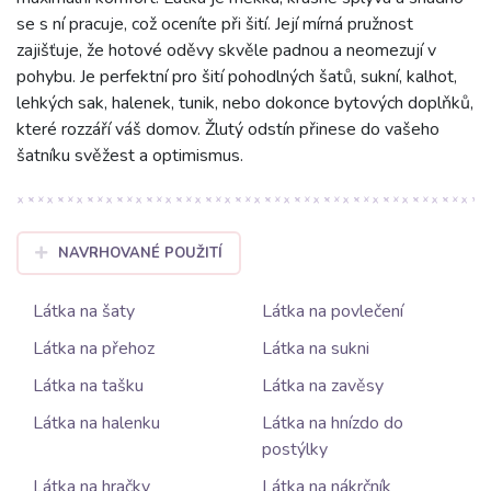
se s ní pracuje, což oceníte při šití. Její mírná pružnost
zajišťuje, že hotové oděvy skvěle padnou a neomezují v
pohybu. Je perfektní pro šití pohodlných šatů, sukní, kalhot,
lehkých sak, halenek, tunik, nebo dokonce bytových doplňků,
které rozzáří váš domov. Žlutý odstín přinese do vašeho
šatníku svěžest a optimismus.
NAVRHOVANÉ POUŽITÍ
Látka na šaty
Látka na povlečení
Látka na přehoz
Látka na sukni
Látka na tašku
Látka na zavěsy
Látka na halenku
Látka na hnízdo do
postýlky
Látka na hračky
Látka na nákrčník