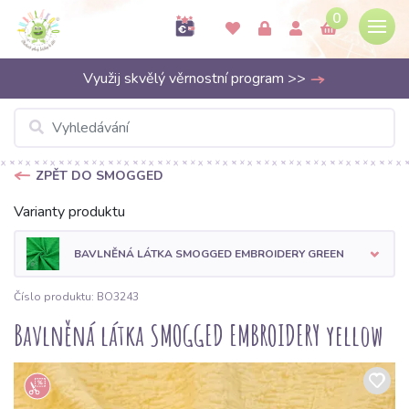
0
Využij skvělý věrnostní program >>
ZPĚT DO SMOGGED
Varianty produktu
BAVLNĚNÁ LÁTKA SMOGGED EMBROIDERY GREEN
Číslo produktu: BO3243
Bavlněná látka SMOGGED EMBROIDERY yellow