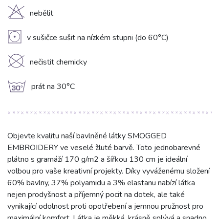
H
nebělit
V
v sušičce sušit na nízkém stupni (do 60°C)
K
nečistit chemicky
g
prát na 30°C
Objevte kvalitu naší bavlněné látky SMOGGED
EMBROIDERY ve veselé žluté barvě. Toto jednobarevné
plátno s gramáží 170 g/m2 a šířkou 130 cm je ideální
volbou pro vaše kreativní projekty. Díky vyváženému složení
60% bavlny, 37% polyamidu a 3% elastanu nabízí látka
nejen prodyšnost a příjemný pocit na dotek, ale také
vynikající odolnost proti opotřebení a jemnou pružnost pro
maximální komfort. Látka je měkká, krásně splývá a snadno