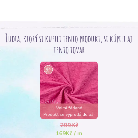
Ľudia, ktorý si kupili tento produkt, si kúpili aj
tento tovar
Velmi žádané
Produkt se vyprodá do pár
hodin
299Kč
169Kč / m