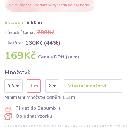
Velmi žádané! Produkt se vyprodá do pár hodin
Skladem:
8.50 m
299Kč
Původní Cena:
130Kč (44%)
Ušetříte:
169Kč
Cena s DPH (za m)
Množství:
0.3 m
1 m
2 m
Minimální množství odběru 0.3 m
Přidat do Bubumix-u
Objednať vzorku