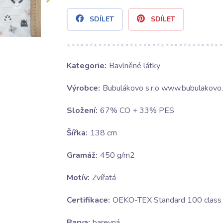
SDÍLET
SDÍLET
Kategorie:
Bavlněné látky
Výrobce:
Bubulákovo s.r.o www.bubulakovo.
Složení:
67% CO + 33% PES
Šířka:
138 cm
Gramáž:
450 g/m2
Motív:
Zvířatá
Certifikace:
OEKO-TEX Standard 100 class I
Barva:
barevná