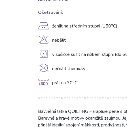
Ošetrování:
E
žehlit na středním stupni (150°C)
H
nebělit
V
v sušičce sušit na nízkém stupni (do 6
K
nečistit chemicky
g
prát na 30°C
Bavlněná látka QUILTING Parapluie perle s oko
Barevné a hravé motivy okamžitě zaujmou. Jej
přináší ideální spojení měkkosti, prodyšnosti