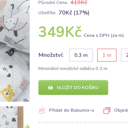
419Kč
Původní Cena:
70Kč (17%)
Ušetříte:
349Kč
Cena s DPH (za m)
Množství:
0.3 m
1 m
Minimální množství odběru 0.3 m
VLOŽIT DO KOŠÍKU
Přidat do Bubumix-u
Objed