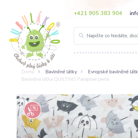
+421 905 383 904
in
Domů
Bavlněné látky
Evropské bavlněné lát
Bavlněná látka QUILTING Parapluie perle