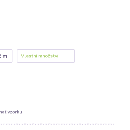
2 m
nať vzorku