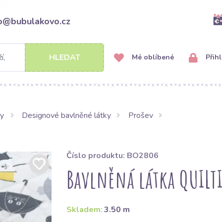
fo@bubulakovo.cz
HLEDAT
Mé oblíbené
Přihl
ky
Designové bavlněné látky
Prošev
Číslo produktu: BO2806
Bavlněná látka QUILTI
Skladem:
3.50 m