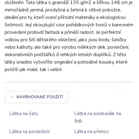
složením. Tato látka s gramáží 135 g/m2 a šířkou 148 cm je
mimořádně jemná, prodyšná a šetrná k citlivé pokožce,
ideální pro ty, kteří ocení přírodní materiály a ekologickou
šetrnost. Její okouzlující vzor pohádkových tvorů v barevném
provedení probudí fantazii a přináší radost. Je perfektní
volbou pro šití dětského oblečení, jako jsou body, šatičky
nebo kalhoty, ale také pro výrobu měkkých dek, povlečení,
dekorativních polštářků či lehkých letních doplňků. Z této
látky snadno vytvoříte originální a pohodlné kousky, které
potěší jak malé, tak i velké.
NAVRHOVANÉ POUŽITÍ
Látka na šaty
Látka na podsadák na
židli
Látka na povlečení
Látka na přehoz