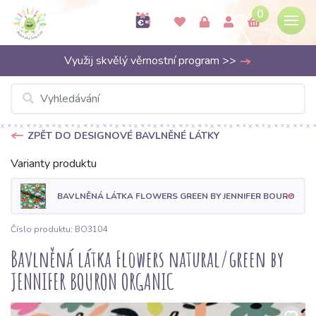
0
Využij skvělý věrnostní program >>
ZPĚT DO DESIGNOVÉ BAVLNĚNÉ LÁTKY
Varianty produktu
BAVLNĚNÁ LÁTKA FLOWERS GREEN BY JENNIFER BOURON O
Číslo produktu: BO3104
Bavlněná látka Flowers natural/green by
JENNIFER BOURON ORGANIC