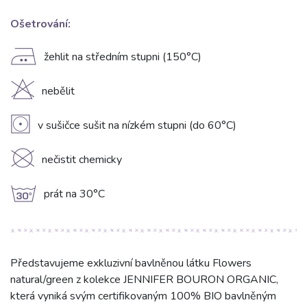
Ošetrování:
E
žehlit na středním stupni (150°C)
H
nebělit
V
v sušičce sušit na nízkém stupni (do 60°C)
K
nečistit chemicky
g
prát na 30°C
Představujeme exkluzivní bavlněnou látku Flowers
natural/green z kolekce JENNIFER BOURON ORGANIC,
která vyniká svým certifikovaným 100% BIO bavlněným