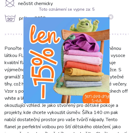
K
nečistit chemicky
Toto oznámení se vypne za:
5
g
prát na 30°C
Ponořte se do světa jemnosti a pohodlí s naší bavlněnou
látkou FLANNEL Happy faces off white lilac. Tento vysoce
kvalitní flanel je vyroben ze 100% bavlny, což zaručuje
výjimečnou měkkost, prodyšnost a šetrnost k pokožce. S
gramáží 165 g/m2 poskytuje příjemné teplo bez zbytečné
tíhy, což ho činí ideálním pro chladnější dny i příjemné večery.
Vzor s pohádkovými tvory a veselými obličeji v odstínech off
white a lila na bílém podkladu dodává látce hravý a
okouzlující vzhled. Je jako stvořený pro dětské pokoje a
projekty, kde chcete vykouzlit úsměv. Šířka 140 cm pak
nabízí dostatečný prostor pro vaše tvůrčí nápady. Tento
flanel je perfektní volbou pro šití dětského oblečení, jako