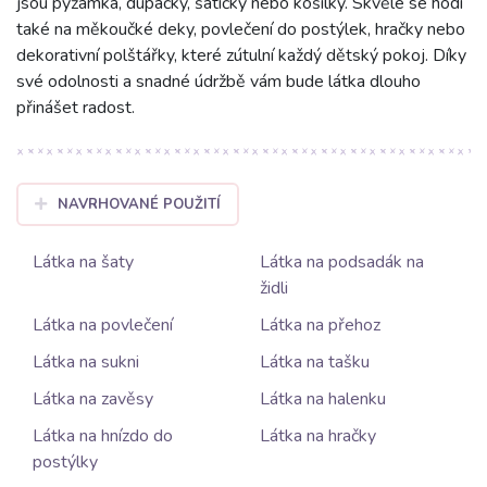
jsou pyžamka, dupačky, šatičky nebo košilky. Skvěle se hodí
také na měkoučké deky, povlečení do postýlek, hračky nebo
dekorativní polštářky, které zútulní každý dětský pokoj. Díky
své odolnosti a snadné údržbě vám bude látka dlouho
přinášet radost.
NAVRHOVANÉ POUŽITÍ
Látka na šaty
Látka na podsadák na
židli
Látka na povlečení
Látka na přehoz
Látka na sukni
Látka na tašku
Látka na zavěsy
Látka na halenku
Látka na hnízdo do
Látka na hračky
postýlky