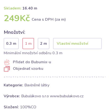
Skladem:
16.40 m
249Kč
Cena s DPH (za m)
Množství:
0.3 m
1 m
2 m
Minimální množství odběru 0.3 m
Přidat do Bubumix-u
Objednať vzorku
Kategorie:
Bavlněné látky
Výrobce:
Bubulákovo s.r.o www.bubulakovo.cz
Složení:
100%CO