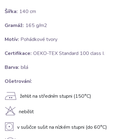
Šířka:
140 cm
Gramáž:
165 g/m2
Motív:
Pohádkové tvory
Certifikace:
OEKO-TEX Standard 100 class I.
Barva:
bílá
Ošetrování:
E
žehlit na středním stupni (150°C)
H
nebělit
V
v sušičce sušit na nízkém stupni (do 60°C)