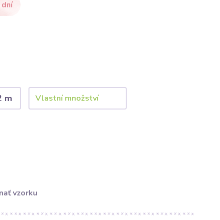
 dní
2 m
nať vzorku