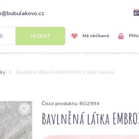
fo@bubulakovo.cz
HLEDAT
Mé oblíbené
Přihl
tky
Bavlněná látka EMBROIDERY 2 side Camelia
Číslo produktu: BO2994
Bavlněná látka EMBROI