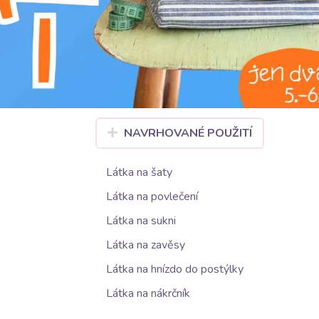
jemná struktura a oboustranná výšivka jí dodáv
pro šití lehkých letních oděvů, jako jsou vzdu
půvabnému designu a kvalitě materiálu najde u
dekorativní polštářky, ubrusy nebo jako součás
a vytvořte originální kousky.
NAVRHOVANÉ POUŽITÍ
Látka na šaty
Látka na povlečení
Látka na sukni
Látka na zavěsy
Látka na hnízdo do postýlky
Látka na nákrčník