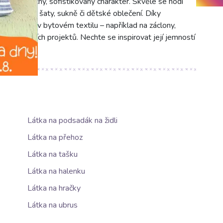
ají jedinečný, sofistikovaný charakter. Skvěle se hodí
šné halenky, šaty, sukně či dětské oblečení. Díky
platnění i v bytovém textilu – například na záclony,
t kreativních projektů. Nechte se inspirovat její jemností
Látka na podsadák na židli
Látka na přehoz
Látka na tašku
Látka na halenku
Látka na hračky
Látka na ubrus