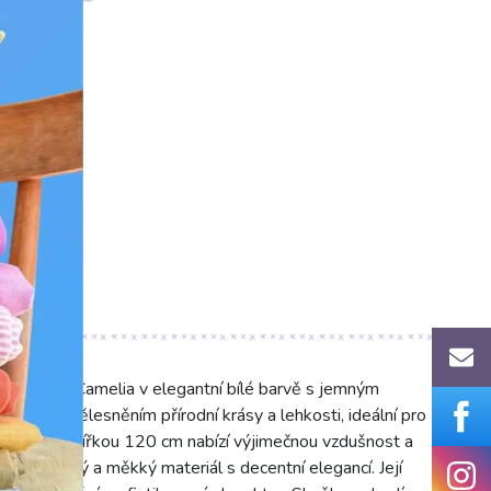
0°C)
2 side Camelia v elegantní bílé barvě s jemným
ka je ztělesněním přírodní krásy a lehkosti, ideální pro
00 g/m2 a šířkou 120 cm nabízí výjimečnou vzdušnost a
ro prodyšný a měkký materiál s decentní elegancí. Její