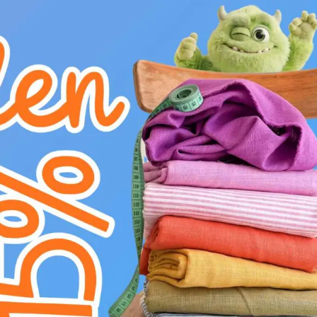
Ošetrování:
E
žehlit na středním stupni (150°C)
H
nebělit
V
v sušičce sušit na nízkém stupni (do 6
K
nečistit chemicky
g
prát na 30°C
Představujeme Bavlněnou látku EMBROIDERY 
vzorem stromů a květů. Tato 100% bavlněná lát
vaše kreativní projekty. S gramáží pouhých 1
příjemný pocit na pokožce. Je ideální volbou p