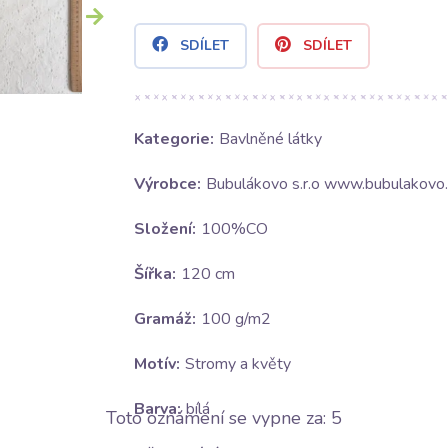
SDÍLET
SDÍLET
Kategorie:
Bavlněné látky
Výrobce:
Bubulákovo s.r.o www.bubulakovo.
Složení:
100%CO
Šířka:
120 cm
Gramáž:
100 g/m2
Motív:
Stromy a květy
Barva:
bílá
Toto oznámení se vypne za:
4