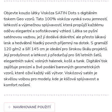
Objevte kouzlo látky Viskóza SATIN Dots s digitálním
tiskem Geo vzorů. Tato 100% viskóza vyniká svou jemností,
lehkostí a výjimečnou splývavostí, která propůjčí každému
oděvu elegantní a sofistikovaný vzhled. Látka se pyšní
saténovou vazbou, jež jí dodává diskrétní, ale přesto lákavý
lesk a hedvábně hladký povrch příjemný na dotek. S gramáží
120 g/m2 a šíří 145 cm je ideální pro širokou škálu projektů.
Její prodyšnost a lehkost ji předurčují pro šití letních šatů,
elegantních sukní, volných halenek, košil a tunik. Digitální tisk
zajišťuje precizní a živé podání barevných geometrických
vzorů, které oživí každý váš výtvor. Viskózový satén je
skvělou volbou pro modely, kde je klíčová splývavost a
komfort nošení.
NAVRHOVANÉ POUŽITÍ