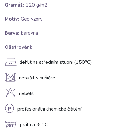
Gramáž:
120 g/m2
Motív:
Geo vzory
Barva:
barevná
Ošetrování:
E
žehlit na středním stupni (150°C)
U
nesušit v sušičce
H
nebělit
L
profesionální chemické čištění
g
prát na 30°C