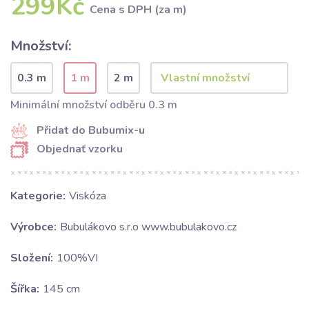
299Kč
Cena s DPH (za m)
Množství:
0.3 m
1 m
2 m
Minimální množství odběru 0.3 m
Přidat do Bubumix-u
Objednať vzorku
Kategorie:
Viskóza
Výrobce:
Bubulákovo s.r.o www.bubulakovo.cz
Složení:
100%VI
Šířka:
145 cm