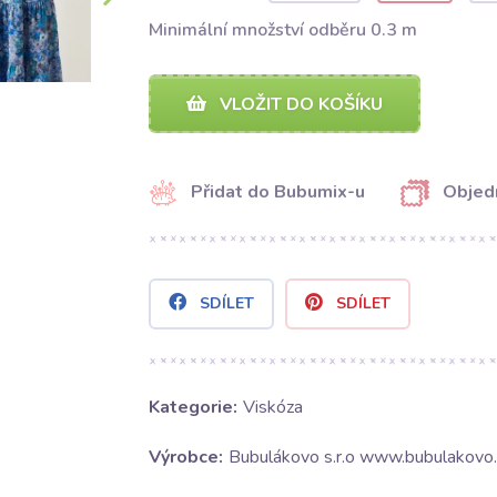
Minimální množství odběru 0.3 m
VLOŽIT DO KOŠÍKU
Přidat do Bubumix-u
Objed
SDÍLET
SDÍLET
Kategorie:
Viskóza
Výrobce:
Bubulákovo s.r.o www.bubulakovo.