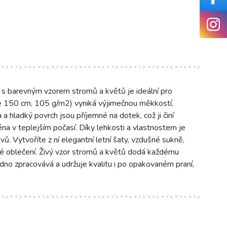
barevným vzorem stromů a květů je ideální pro
íře 150 cm, 105 g/m2) vyniká výjimečnou měkkostí,
 a hladký povrch jsou příjemné na dotek, což ji činí
na v teplejším počasí. Díky lehkosti a vlastnostem je
ů. Vytvoříte z ní elegantní letní šaty, vzdušné sukně,
ské oblečení. Živý vzor stromů a květů dodá každému
dno zpracovává a udržuje kvalitu i po opakovaném praní,