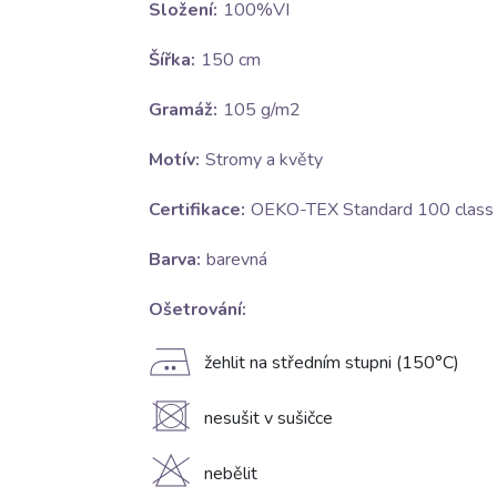
Složení:
100%VI
Šířka:
150 cm
Gramáž:
105 g/m2
Motív:
Stromy a květy
Certifikace:
OEKO-TEX Standard 100 class I
Barva:
barevná
Ošetrování:
E
žehlit na středním stupni (150°C)
U
nesušit v sušičce
H
nebělit