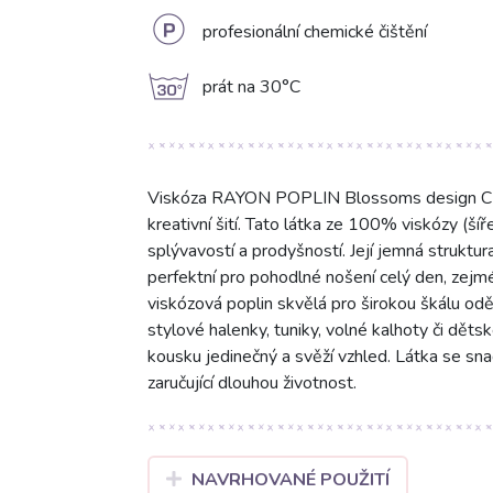
L
profesionální chemické čištění
g
prát na 30°C
Viskóza RAYON POPLIN Blossoms design C s 
kreativní šití. Tato látka ze 100% viskózy (š
splývavostí a prodyšností. Její jemná struktura
perfektní pro pohodlné nošení celý den, zejmé
viskózová poplin skvělá pro širokou škálu oděv
stylové halenky, tuniky, volné kalhoty či dět
kousku jedinečný a svěží vzhled. Látka se sna
zaručující dlouhou životnost.
NAVRHOVANÉ POUŽITÍ