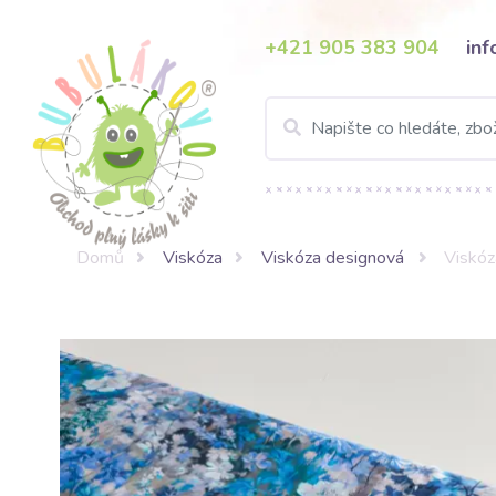
+421 905 383 904
in
Domů
Viskóza
Viskóza designová
Viskó