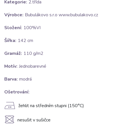
Kategorie:
2.třída
Výrobce:
Bubulákovo s.r.o www.bubulakovo.cz
Složení:
100%VI
Šířka:
142 cm
Gramáž:
110 g/m2
Motív:
Jednobarevné
Barva:
modrá
Ošetrování:
E
žehlit na středním stupni (150°C)
U
nesušit v sušičce