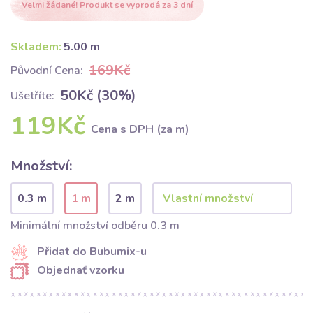
Velmi žádané! Produkt se vyprodá za 3 dní
Skladem:
5.00 m
169Kč
Původní Cena:
50Kč (30%)
Ušetříte:
119Kč
Cena s DPH (za m)
Množství:
0.3 m
1 m
2 m
Minimální množství odběru 0.3 m
Přidat do Bubumix-u
Objednať vzorku