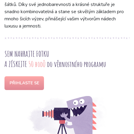
šátků. Díky své jednobarevnosti a krásné struktuře je
snadno kombinovatelná a stane se skvělým základem pro
mnoho šicích výzev, přinášející vašim výtvorům nádech
luxusu a jemnosti.
SEM NAHRAJTE FOTKU
A ZÍSKEJTE
50 bodů
do věrnostního programu
PŘIHLASTE SE