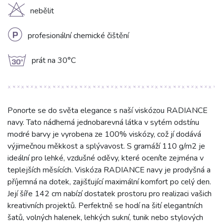
H
nebělit
L
profesionální chemické čištění
g
prát na 30°C
Ponorte se do světa elegance s naší viskózou RADIANCE
navy. Tato nádherná jednobarevná látka v sytém odstínu
modré barvy je vyrobena ze 100% viskózy, což jí dodává
výjimečnou měkkost a splývavost. S gramáží 110 g/m2 je
ideální pro lehké, vzdušné oděvy, které oceníte zejména v
teplejších měsících. Viskóza RADIANCE navy je prodyšná a
příjemná na dotek, zajišťující maximální komfort po celý den.
Její šíře 142 cm nabízí dostatek prostoru pro realizaci vašich
kreativních projektů. Perfektně se hodí na šití elegantních
šatů, volných halenek, lehkých sukní, tunik nebo stylových