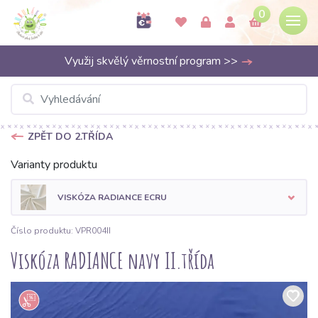
0
Využij skvělý věrnostní program >>
ZPĚT DO 2.TŘÍDA
Varianty produktu
VISKÓZA RADIANCE ECRU
Číslo produktu: VPR004II
Viskóza RADIANCE navy II.třída