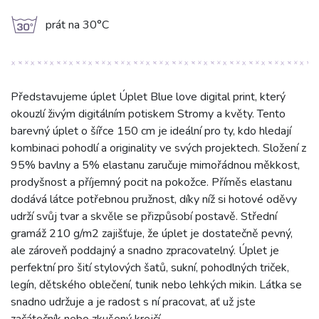
g
prát na 30°C
Představujeme úplet Úplet Blue love digital print, který
okouzlí živým digitálním potiskem Stromy a květy. Tento
barevný úplet o šířce 150 cm je ideální pro ty, kdo hledají
kombinaci pohodlí a originality ve svých projektech. Složení z
95% bavlny a 5% elastanu zaručuje mimořádnou měkkost,
prodyšnost a příjemný pocit na pokožce. Příměs elastanu
dodává látce potřebnou pružnost, díky níž si hotové oděvy
udrží svůj tvar a skvěle se přizpůsobí postavě. Střední
gramáž 210 g/m2 zajišťuje, že úplet je dostatečně pevný,
ale zároveň poddajný a snadno zpracovatelný. Úplet je
perfektní pro šití stylových šatů, sukní, pohodlných triček,
legín, dětského oblečení, tunik nebo lehkých mikin. Látka se
snadno udržuje a je radost s ní pracovat, ať už jste