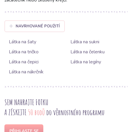
začátečník nebo zkušený krejčí.
NAVRHOVANÉ POUŽITÍ
Látka na šaty
Látka na sukni
Látka na tričko
Látka na čelenku
Látka na čepici
Látka na legíny
Látka na nákrčník
SEM NAHRAJTE FOTKU
A ZÍSKEJTE
50 bodů
do věrnostního programu
PŘIHLASTE SE