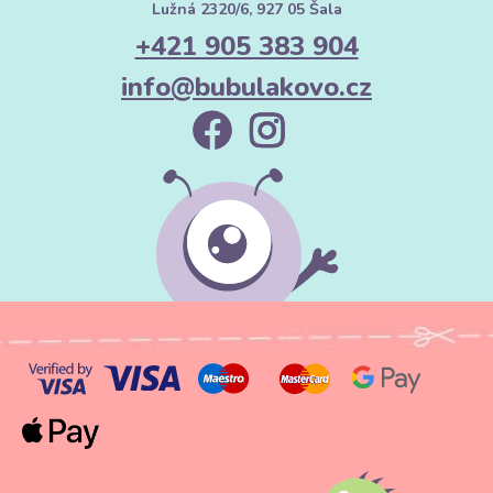
Lužná 2320/6, 927 05 Šala
+421 905 383 904
info@bubulakovo.cz