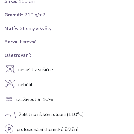
Šířka:
150 cm
Gramáž:
210 g/m2
Motív:
Stromy a květy
Barva:
barevná
Ošetrování:
U
nesušit v sušičce
H
nebělit
A
srážlivost 5-10%
D
žehlit na nízkém stupni (110°C)
L
profesionální chemické čištění