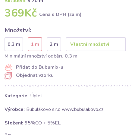
Skladem:
9.70 m
369Kč
Cena s DPH (za m)
Množství:
0.3 m
1 m
2 m
Minimální množství odběru 0.3 m
Přidat do Bubumix-u
Objednať vzorku
Kategorie:
Úplet
Výrobce:
Bubulákovo s.r.o www.bubulakovo.cz
Složení:
95%CO + 5%EL