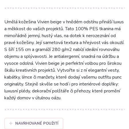
Umělá kožešina Vivien beige v hnědém odstínu přináší luxus
a měkkost do vašich projektů. Tato 100% PES tkanina má
mimořádně jemný, hustý vlas, na dotek k nerozeznání od
pravé kožešiny. Její sametová textura a hřejivost vás okouzlí.
S šíří 155 cm a gramáží 280 g/m2 nabízí ideální rovnováhu
objemu a splývavosti. Je antialergenní, snadná na údržbu a
vysoce odolná. Vivien beige je perfektní volbou pro širokou
škálu kreativních projektů. Vytvořte si z ní elegantní vesty,
kabátky, límce či manžety, které dodají vašemu outfitu punc
originality. Stejně skvěle se hodí i pro interiérové doplňky:
luxusní plédy, dekorační polštáře či přehozy, které promění
každý domov v útulnou oázu.
NAVRHOVANÉ POUŽITÍ