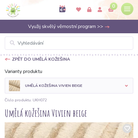
0
Využij skvělý věrnostní program >>
ZPĚT DO UMĚLÁ KOŽEŠINA
Varianty produktu
UMĚLÁ KOŽEŠINA VIVIEN BEIGE
Číslo produktu: UKH072
Umělá kožešina Vivien beige