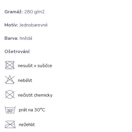
Gramáž:
280 g/m2
Motív:
Jednobarevné
Barva:
hnědá
Ošetrování:
U
nesušit v sušičce
H
nebělit
K
nečistit chemicky
g
prát na 30°C
C
nežehlit