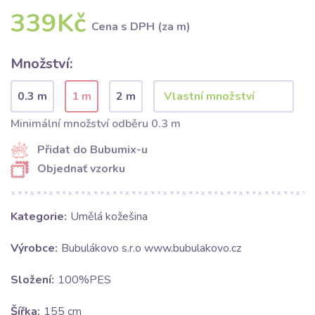
339Kč
Cena s DPH (za m)
Množství:
0.3 m
1 m
2 m
Minimální množství odběru 0.3 m
Přidat do Bubumix-u
Objednať vzorku
Kategorie:
Umělá kožešina
Výrobce:
Bubulákovo s.r.o www.bubulakovo.cz
Složení:
100%PES
Šířka:
155 cm