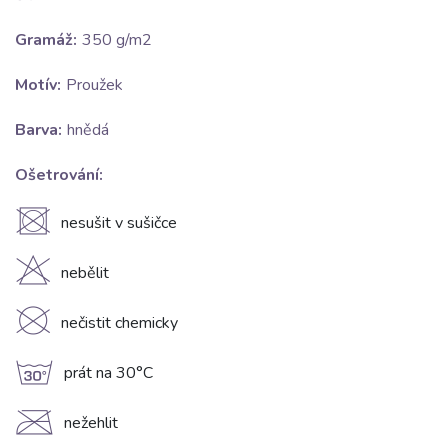
Gramáž:
350 g/m2
Motív:
Proužek
Barva:
hnědá
Ošetrování:
U
nesušit v sušičce
H
nebělit
K
nečistit chemicky
g
prát na 30°C
C
nežehlit