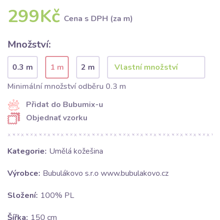
299Kč
Cena s DPH (za m)
Množství:
0.3 m
1 m
2 m
Minimální množství odběru 0.3 m
Přidat do Bubumix-u
Objednať vzorku
Kategorie:
Umělá kožešina
Výrobce:
Bubulákovo s.r.o www.bubulakovo.cz
Složení:
100% PL
Šířka:
150 cm