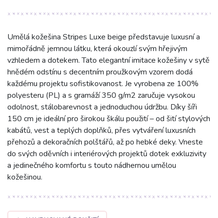
Umělá kožešina Stripes Luxe beige představuje luxusní a
mimořádně jemnou látku, která okouzlí svým hřejivým
vzhledem a dotekem. Tato elegantní imitace kožešiny v sytě
hnědém odstínu s decentním proužkovým vzorem dodá
každému projektu sofistikovanost. Je vyrobena ze 100%
polyesteru (PL) a s gramáží 350 g/m2 zaručuje vysokou
odolnost, stálobarevnost a jednoduchou údržbu. Díky šíři
150 cm je ideální pro širokou škálu použití – od šití stylových
kabátů, vest a teplých doplňků, přes vytváření luxusních
přehozů a dekoračních polštářů, až po hebké deky. Vneste
do svých oděvních i interiérových projektů dotek exkluzivity
a jedinečného komfortu s touto nádhernou umělou
kožešinou.