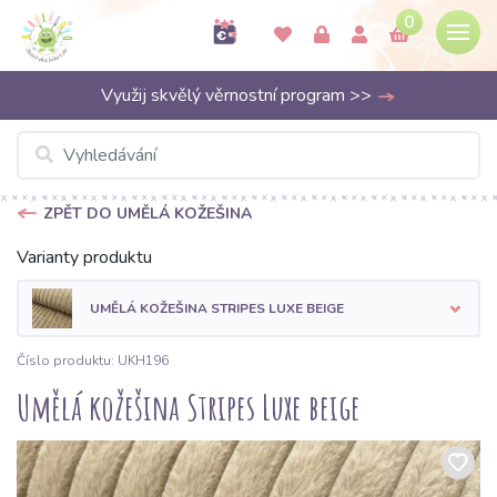
0
Využij skvělý věrnostní program >>
ZPĚT DO UMĚLÁ KOŽEŠINA
Varianty produktu
UMĚLÁ KOŽEŠINA STRIPES LUXE BEIGE
Číslo produktu: UKH196
Umělá kožešina Stripes Luxe beige