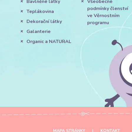
Bavlněné látky
Všeobecné
podmínky členství
Teplákovina
ve Věrnostním
Dekorační látky
programu
Galanterie
Organic a NATURAL
MAPA STRÁNKY
|
KONTAKT