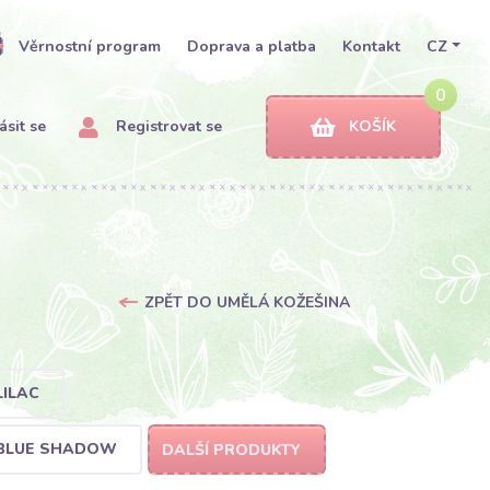
Věrnostní program
Doprava a platba
Kontakt
CZ
0
ásit se
Registrovat se
KOŠÍK
ZPĚT DO UMĚLÁ KOŽEŠINA
LILAC
 BLUE SHADOW
DALŠÍ PRODUKTY