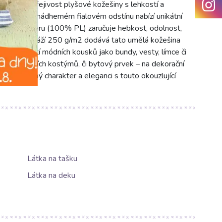
emnost a hřejivost plyšové kožešiny s lehkostí a
ateriál v nádherném fialovém odstínu nabízí unikátní
100% polyesteru (100% PL) zaručuje hebkost, odolnost,
5 cm a gramáží 250 g/m2 dodává tato umělá kožešina
ální pro šití módních kousků jako bundy, vesty, límce či
ků, divadelních kostýmů, či bytový prvek – na dekorační
 jedinečný charakter a eleganci s touto okouzlující
Látka na tašku
Látka na deku