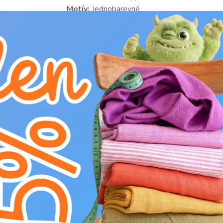
Motív:
Jednobarevné
Barva:
fialová
Ošetrování:
U
nesušit v sušičce
H
nebělit
K
nečistit chemicky
g
prát na 30°C
C
nežehlit