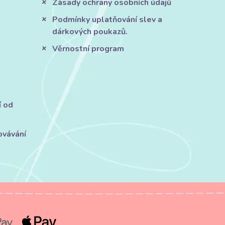
Zásady ochrany osobních údajů
Podmínky uplatňování slev a
dárkových poukazů.
Věrnostní program
í od
ovávání