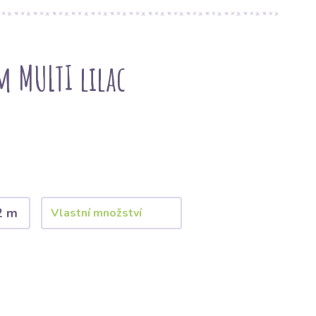
m MULTI lilac
2 m