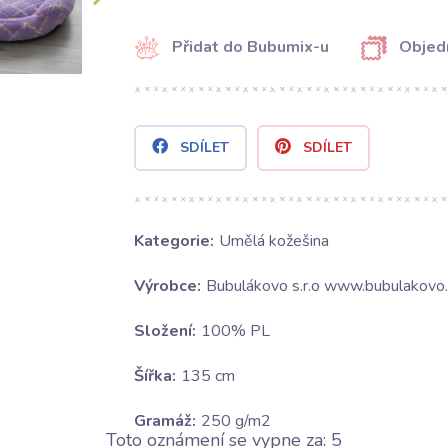
Přidat do Bubumix-u
Objed
SDÍLET
SDÍLET
Kategorie:
Umělá kožešina
Výrobce:
Bubulákovo s.r.o www.bubulakovo.
Složení:
100% PL
Šířka:
135 cm
Gramáž:
250 g/m2
Toto oznámení se vypne za:
4