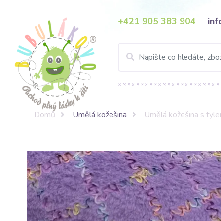
+421 905 383 904
in
Domů
Umělá kožešina
Umělá kožešina s tyle