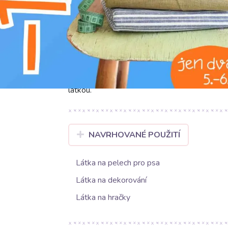
Umělá kožešina s tylem MULTI lilac spojuje j
éterickým půvabem tylu. Tento jednobarevný m
vizuální a hmatový zážitek. Její složení ze 
stálost barev a snadnou údržbu. S šířkou 13
objem a luxus, zůstává přitom poddajná. Je ide
manžety. Skvěle se uplatní i při tvorbě doplň
polštáře či přehozy. Vdechněte svým projektům
látkou.
NAVRHOVANÉ POUŽITÍ
Látka na pelech pro psa
Látka na dekorování
Látka na hračky