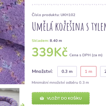
Číslo produktu: UKH102
Umělá kožešina s tyle
Skladem:
8.40 m
339Kč
Cena s DPH (za m)
Množství:
0.3 m
1 m
Minimální množství odběru 0.3 m
VLOŽIT DO KOŠÍKU