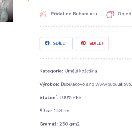
Přidat do Bubumix-u
Objed
SDÍLET
SDÍLET
Kategorie:
Umělá kožešina
Výrobce:
Bubulákovo s.r.o www.bubulakovo.
Složení:
100%PES
Šířka:
148 cm
Gramáž:
250 g/m2