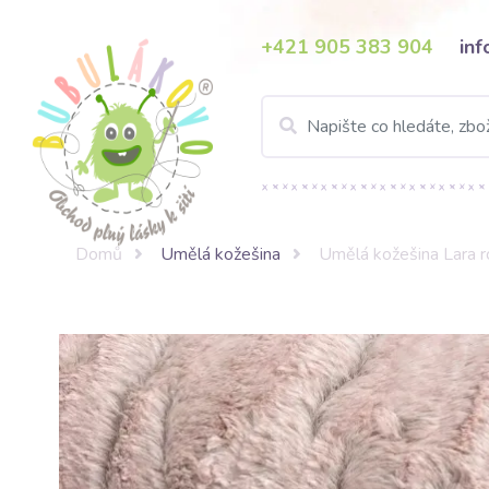
+421 905 383 904
in
Domů
Umělá kožešina
Umělá kožešina Lara 