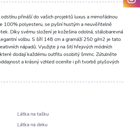
dstínu přináší do vašich projektů luxus a mimořádnou
ze 100% polyesteru, se pyšní hustým a neuvěřitelně
tek. Díky svému složení je kožešina odolná, stálobarevná
 elegantní volbu. S šíří 148 cm a gramáží 250 g/m2 je tato
ativních nápadů. Využijte ji na šití hřejivých módních
y, které dodají každému outfitu osobitý šmrnc. Zútulněte
oddajnost a krásný vzhled oceníte i při tvorbě plyšových
Látka na tašku
Látka na deku