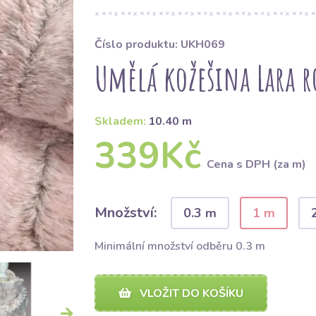
Číslo produktu: UKH069
Umělá kožešina Lara r
Skladem:
10.40 m
339Kč
Cena s DPH (za m)
Množství:
0.3 m
1 m
Minimální množství odběru 0.3 m
VLOŽIT DO KOŠÍKU