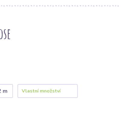
ose
2 m