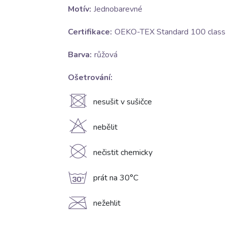
Motív:
Jednobarevné
Certifikace:
OEKO-TEX Standard 100 class I
Barva:
růžová
Ošetrování:
U
nesušit v sušičce
H
nebělit
K
nečistit chemicky
g
prát na 30°C
C
nežehlit