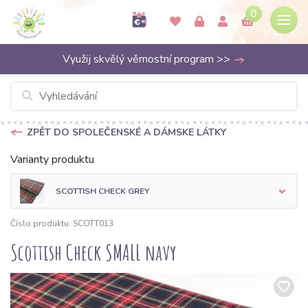
0
Využij skvělý věrnostní program >>
ZPĚT DO SPOLEČENSKÉ A DÁMSKE LÁTKY
Varianty produktu
SCOTTISH CHECK GREY
Číslo produktu: SCOTT013
Scottish Check SMALL navy