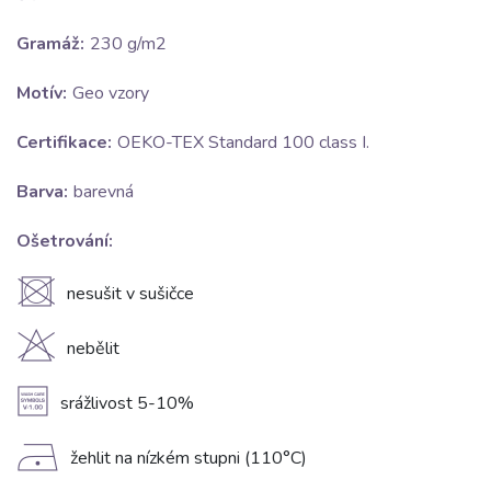
Gramáž:
230 g/m2
Motív:
Geo vzory
Certifikace:
OEKO-TEX Standard 100 class I.
Barva:
barevná
Ošetrování:
U
nesušit v sušičce
H
nebělit
A
srážlivost 5-10%
D
žehlit na nízkém stupni (110°C)