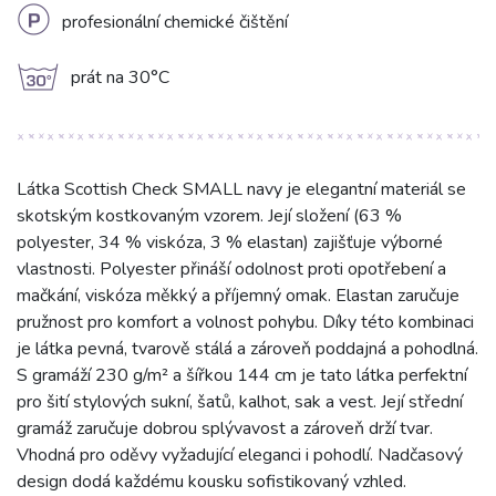
L
profesionální chemické čištění
g
prát na 30°C
Látka Scottish Check SMALL navy je elegantní materiál se
skotským kostkovaným vzorem. Její složení (63 %
polyester, 34 % viskóza, 3 % elastan) zajišťuje výborné
vlastnosti. Polyester přináší odolnost proti opotřebení a
mačkání, viskóza měkký a příjemný omak. Elastan zaručuje
pružnost pro komfort a volnost pohybu. Díky této kombinaci
je látka pevná, tvarově stálá a zároveň poddajná a pohodlná.
S gramáží 230 g/m² a šířkou 144 cm je tato látka perfektní
pro šití stylových sukní, šatů, kalhot, sak a vest. Její střední
gramáž zaručuje dobrou splývavost a zároveň drží tvar.
Vhodná pro oděvy vyžadující eleganci i pohodlí. Nadčasový
design dodá každému kousku sofistikovaný vzhled.