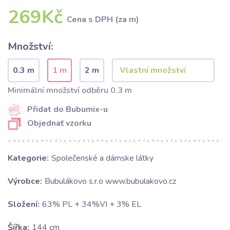
269Kč
Cena s DPH (za m)
Množství:
0.3 m
1 m
2 m
Minimální množství odběru 0.3 m
Přidat do Bubumix-u
Objednať vzorku
Kategorie:
Společenské a dámske látky
Výrobce:
Bubulákovo s.r.o www.bubulakovo.cz
Složení:
63% PL + 34%VI + 3% EL
Šířka:
144 cm