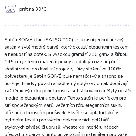
g
prát na 30°C
Satén SOIVÉ blue (SATSOI010) je luxusní jednobarevný
satén v sytě modré barvě, který okouzlí elegantním leskem
a hebkostí na dotek. S vysokou gramáží 230 g/m2 a šířkou
145 cm je tento materiál pevný a odolný, což z něj činí
ideální volbu pro kvalitní projekty. Díky složení ze 100%
polyesteru je Satén SOIVÉ blue nemačkavý a snadno se
udržuje. Hladký povrch a nádherný splývavý omak dodávají
každému výrobku punc luxusu a sofistikovanosti. Sytý odstín
modré je elegantní a poutavý. Tento satén je perfektní pro
šití společenských šatů, večerních rób, elegantních sukní,
blůz nebo luxusních podšívek. Skvěle se uplatní také v
bytovém textilu pro výrobu dekorativních polštářů,
stylových závěsů či ubrusů. Vneste do interiéru nádech
přepychu a barvy s tímto univerzálním materiálem pro vaše