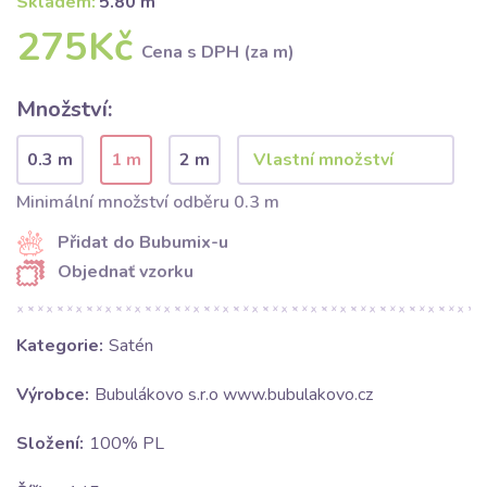
Skladem:
5.80 m
275Kč
Cena s DPH (za m)
Množství:
0.3 m
1 m
2 m
Minimální množství odběru 0.3 m
Přidat do Bubumix-u
Objednať vzorku
Kategorie:
Satén
Výrobce:
Bubulákovo s.r.o www.bubulakovo.cz
Složení:
100% PL