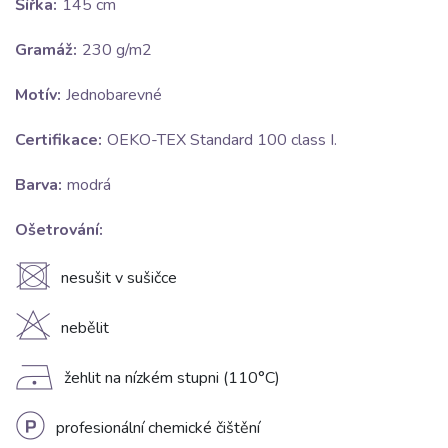
Šířka:
145 cm
Gramáž:
230 g/m2
Motív:
Jednobarevné
Certifikace:
OEKO-TEX Standard 100 class I.
Barva:
modrá
Ošetrování:
U
nesušit v sušičce
H
nebělit
D
žehlit na nízkém stupni (110°C)
L
profesionální chemické čištění