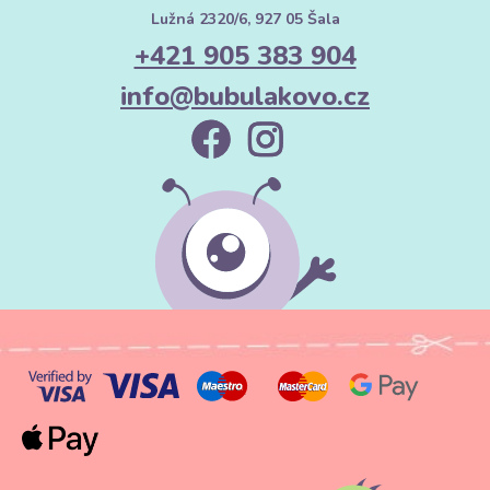
Lužná 2320/6, 927 05 Šala
+421 905 383 904
info@bubulakovo.cz