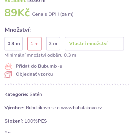
Skladem:
46.60 m
89Kč
Cena s DPH (za m)
Množství:
0.3 m
1 m
2 m
Minimální množství odběru 0.3 m
Přidat do Bubumix-u
Objednať vzorku
Kategorie:
Satén
Výrobce:
Bubulákovo s.r.o www.bubulakovo.cz
Složení:
100%PES