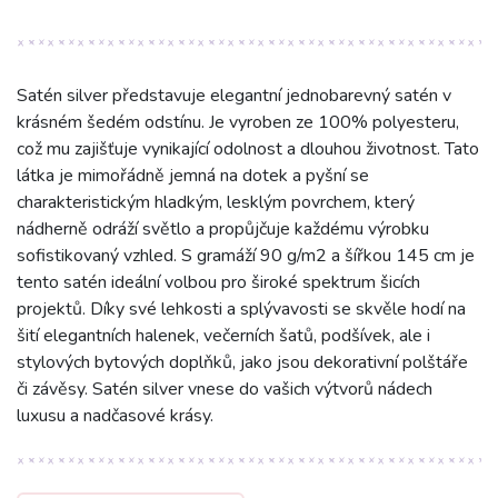
Satén silver představuje elegantní jednobarevný satén v
krásném šedém odstínu. Je vyroben ze 100% polyesteru,
což mu zajišťuje vynikající odolnost a dlouhou životnost. Tato
látka je mimořádně jemná na dotek a pyšní se
charakteristickým hladkým, lesklým povrchem, který
nádherně odráží světlo a propůjčuje každému výrobku
sofistikovaný vzhled. S gramáží 90 g/m2 a šířkou 145 cm je
tento satén ideální volbou pro široké spektrum šicích
projektů. Díky své lehkosti a splývavosti se skvěle hodí na
šití elegantních halenek, večerních šatů, podšívek, ale i
stylových bytových doplňků, jako jsou dekorativní polštáře
či závěsy. Satén silver vnese do vašich výtvorů nádech
luxusu a nadčasové krásy.