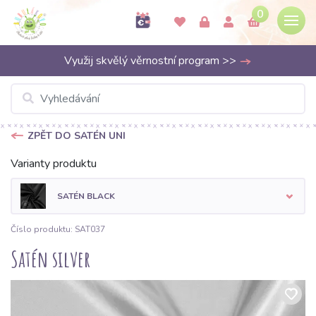
0
Využij skvělý věrnostní program >>
ZPĚT DO SATÉN UNI
Varianty produktu
SATÉN BLACK
Číslo produktu: SAT037
Satén silver