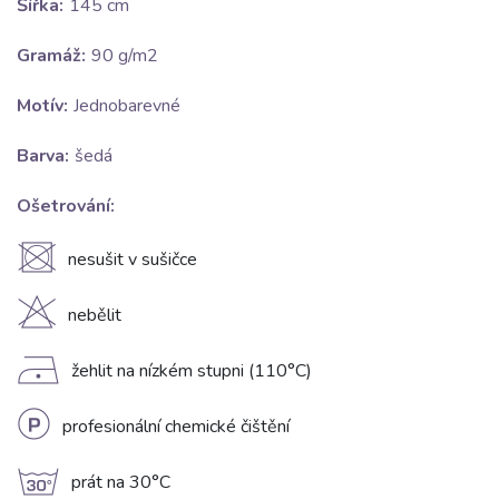
Šířka:
145 cm
Gramáž:
90 g/m2
Motív:
Jednobarevné
Barva:
šedá
Ošetrování:
U
nesušit v sušičce
H
nebělit
D
žehlit na nízkém stupni (110°C)
L
profesionální chemické čištění
g
prát na 30°C