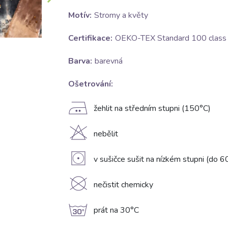
Motív:
Stromy a květy
Certifikace:
OEKO-TEX Standard 100 class I
Barva:
barevná
Ošetrování:
E
žehlit na středním stupni (150°C)
H
nebělit
V
v sušičce sušit na nízkém stupni (do 6
K
nečistit chemicky
g
prát na 30°C