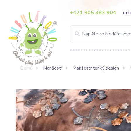
+421 905 383 904
in
Domů
Manšestr
Manšestr tenký design