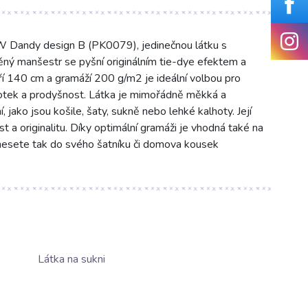
Dandy design B (PK0079), jedinečnou látku s
ý manšestr se pyšní originálním tie-dye efektem a
í 140 cm a gramáží 200 g/m2 je ideální volbou pro
 dotek a prodyšnost. Látka je mimořádně měkká a
, jako jsou košile, šaty, sukně nebo lehké kalhoty. Její
a originalitu. Díky optimální gramáži je vhodná také na
Vnesete tak do svého šatníku či domova kousek
Látka na sukni