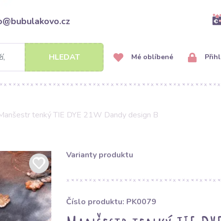
fo@bubulakovo.cz
HLEDAT
Mé oblíbené
Přihl
Manšestr tenký TIE DYE 21W Dandy design B
Varianty produktu
Číslo produktu: PK0079