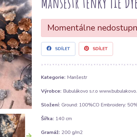
Manšestr tenký TIE DY
Momentálne nedostup
SDÍLET
SDÍLET
Kategorie:
Manšestr
Výrobce:
Bubulákovo s.r.o www.bubulakovo.
Složení:
Ground: 100%CO Embroidery: 5
Šířka:
140 cm
Gramáž:
200 g/m2