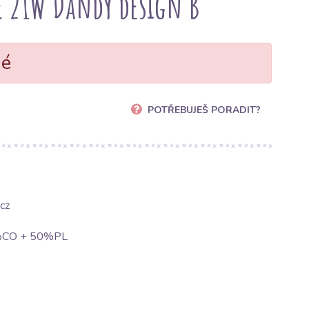
E 21W Dandy design B
né
POTŘEBUJEŠ PORADIT?
cz
0%CO + 50%PL