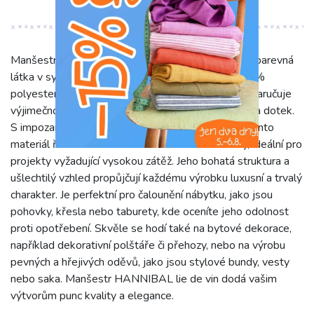
Manšestr HANNIBAL lie de vin je prvotřídní jednobarevná
látka v sytém odstínu vínově červené. Složení 100%
polyesteru na líci a příjemná velurová zadní strana zaručuje
výjimečnou pevnost, odolnost a zároveň komfort na dotek.
S impozantní gramáží 520 g/m2 a šíří 140 cm se tento
materiál řadí mezi extra robustní a trvanlivé volby, ideální pro
projekty vyžadující vysokou zátěž. Jeho bohatá struktura a
ušlechtilý vzhled propůjčují každému výrobku luxusní a trvalý
charakter. Je perfektní pro čalounění nábytku, jako jsou
pohovky, křesla nebo taburety, kde oceníte jeho odolnost
proti opotřebení. Skvěle se hodí také na bytové dekorace,
například dekorativní polštáře či přehozy, nebo na výrobu
pevných a hřejivých oděvů, jako jsou stylové bundy, vesty
nebo saka. Manšestr HANNIBAL lie de vin dodá vašim
výtvorům punc kvality a elegance.