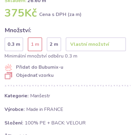
Skladem:
26.60 m
375Kč
Cena s DPH (za m)
Množství:
0.3 m
1 m
2 m
Minimální množství odběru 0.3 m
Přidat do Bubumix-u
Objednať vzorku
Kategorie:
Manšestr
Výrobce:
Made in FRANCE
Složení:
100% PE + BACK: VELOUR