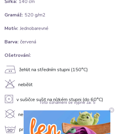
Šířka:
140 cm
Gramáž:
520 g/m2
Motív:
Jednobarevné
Barva:
červená
Ošetrování:
E
žehlit na středním stupni (150°C)
H
nebělit
V
v sušičce sušit na nízkém stupni (do 60°C)
Toto oznámení se vypne za:
5
K
nečistit chemicky
g
prát na 30°C