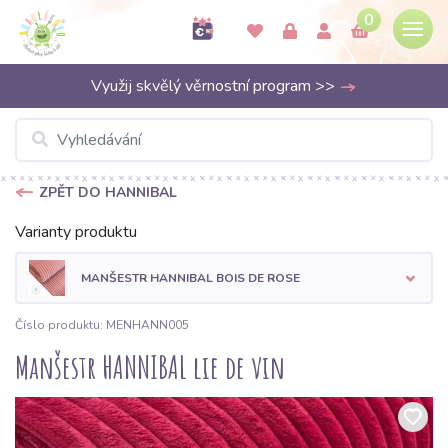
0
Využij skvělý věrnostní program >>
ZPĚT DO HANNIBAL
Varianty produktu
MANŠESTR HANNIBAL BOIS DE ROSE
Číslo produktu: MENHANN005
Manšestr HANNIBAL lie de vin