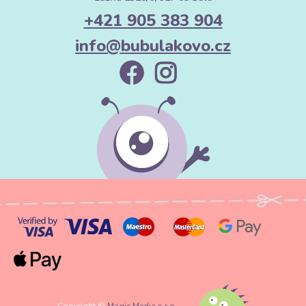
+421 905 383 904
info@bubulakovo.cz
Copyright ©
Magic Media s.r.o.