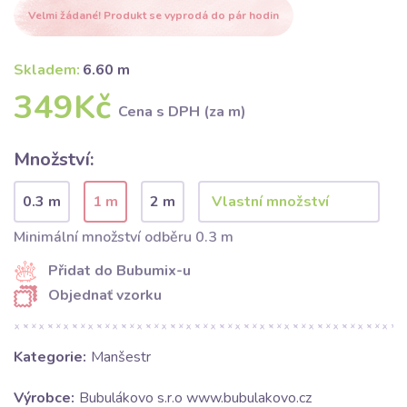
Velmi žádané! Produkt se vyprodá do pár hodin
Skladem:
6.60 m
349Kč
Cena s DPH (za m)
Množství:
0.3 m
1 m
2 m
Minimální množství odběru 0.3 m
Přidat do Bubumix-u
Objednať vzorku
Kategorie:
Manšestr
Výrobce:
Bubulákovo s.r.o www.bubulakovo.cz