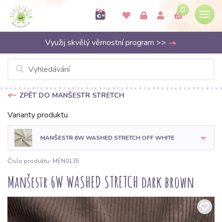
0
Využij skvělý věrnostní program >>
ZPĚT DO MANŠESTR STRETCH
Varianty produktu
MANŠESTR 6W WASHED STRETCH OFF WHITE
Číslo produktu: MEN0135
Manšestr 6W WASHED STRETCH dark brown