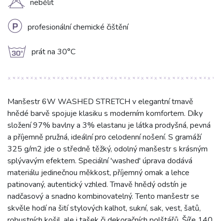
H
nebělit
L
profesionální chemické čištění
g
prát na 30°C
Manšestr 6W WASHED STRETCH v elegantní tmavě
hnědé barvě spojuje klasiku s moderním komfortem. Díky
složení 97% bavlny a 3% elastanu je látka prodyšná, pevná
a příjemně pružná, ideální pro celodenní nošení. S gramáží
325 g/m2 jde o středně těžký, odolný manšestr s krásným
splývavým efektem. Speciální 'washed' úprava dodává
materiálu jedinečnou měkkost, příjemný omak a lehce
patinovaný, autentický vzhled. Tmavě hnědý odstín je
nadčasový a snadno kombinovatelný. Tento manšestr se
skvěle hodí na šití stylových kalhot, sukní, sak, vest, šatů,
robustních košil, ale i tašek či dekoračních polštářů. Šíře 140