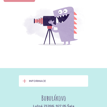
+
INFORMACE
Bubulákovo
Lužná 2320/6, 927 05 Šala