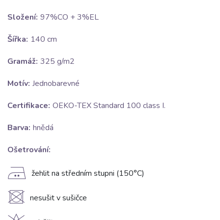
Složení:
97%CO + 3%EL
Šířka:
140 cm
Gramáž:
325 g/m2
Motív:
Jednobarevné
Certifikace:
OEKO-TEX Standard 100 class I.
Barva:
hnědá
Ošetrování:
E
žehlit na středním stupni (150°C)
U
nesušit v sušičce