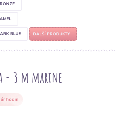
BRONZE
CAMEL
DARK BLUE
DALŠÍ PRODUKTY
a - 3 m marine
ár hodin