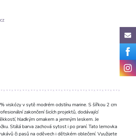
cz
% viskózy v sytě modrém odstínu marine. S šířkou 2 cm
fesionální zakončení šicích projektů, dodávající
měkkostí, hladkým omakem a jemným leskem. Je
žku. Stálá barva zachová sytost i po praní. Tato lemovka
ů, rukávů či pasů na oděvech i dětském oblečení. Využijete