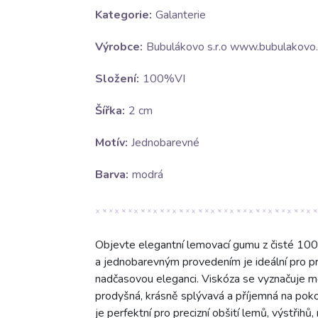
Kategorie:
Galanterie
Výrobce:
Bubulákovo s.r.o www.bubulakovo.
Složení:
100%VI
Šířka:
2 cm
Motív:
Jednobarevné
Barva:
modrá
Objevte elegantní lemovací gumu z čisté 100
a jednobarevným provedením je ideální pro pro
nadčasovou eleganci. Viskóza se vyznačuje 
prodyšná, krásně splývavá a příjemná na poko
je perfektní pro precizní obšití lemů, výstřih