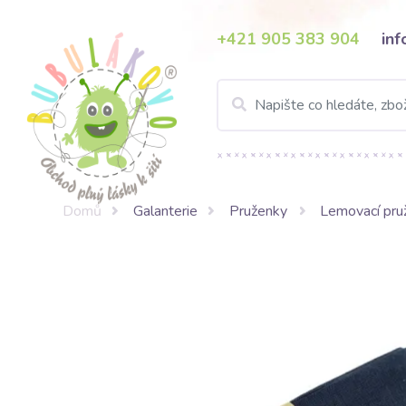
+421 905 383 904
in
Domů
Galanterie
Pruženky
Lemovací pru