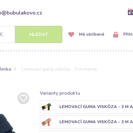
fo@bubulakovo.cz
HLEDAT
Mé oblíbené
Přihl
ženka
Lemovací guma viskóza - 3 m marine
Varianty produktu
LEMOVACÍ GUMA VISKÓZA - 3 M 
LEMOVACÍ GUMA VISKÓZA - 3 M 