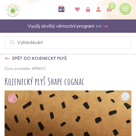
0
Využij skvělý věrnostní program >>
ZPĚT DO KOJENECKÝ PLYŠ
Číslo produktu: KPN073
Kojenecký plyš Shape cognac