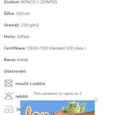
Složení:
80%CO + 20%PES
Šířka:
150 cm
Gramáž:
230 g/m2
Motív:
Zvířatá
Certifikace:
OEKO-TEX Standard 100 class I.
Barva:
hnědá
Ošetrování:
U
nesušit v sušičce
Toto oznámení se vypne za:
5
H
nebělit
D
žehlit na nízkém stupni (110°C)