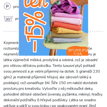
L
profesionální chemické čištění
g
prát na 30°C
Kojenecký plyš "Shape cognac" v hnědém odstínu s
roztomilým vzorem zvířátek je ideální volbou pro vaše
nejmenší. Díky složení 80% bavlny a 20% polyesteru je
látka výjimečně měkká, prodyšná a odolná, což je zásadní
pro citlivou dětskou pokožku. Tento luxusní plyš pohladí
svou jemností a je velmi příjemný na dotek. S gramáží 230
g/m2 je materiál příjemně hřejivý, ale zároveň lehký a
poddajný, což usnadňuje šití. Šíře 150 cm nabízí dostatek
prostoru pro kreativitu. Vytvořte z něj měkoučké deky,
pohodlné dětské oblečení (overaly, pyžámka, mikiny), hračky,
dekorační polštářky či hřejivé podšívky. Látka se snadno
udržuje a udrží si svou krásu i po opakovaném praní, čímž