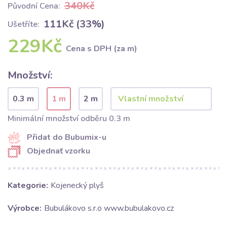
340Kč
Původní Cena:
111Kč (33%)
Ušetříte:
229Kč
Cena s DPH (za m)
Množství:
0.3 m
1 m
2 m
Minimální množství odběru 0.3 m
Přidat do Bubumix-u
Objednať vzorku
Kategorie:
Kojenecký plyš
Výrobce:
Bubulákovo s.r.o www.bubulakovo.cz