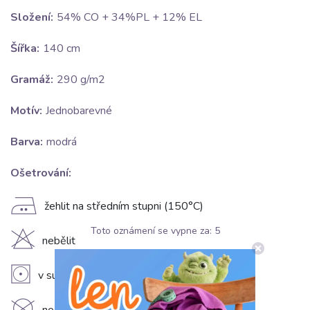
Složení:
54% CO + 34%PL + 12% EL
Šířka:
140 cm
Gramáž:
290 g/m2
Motív:
Jednobarevné
Barva:
modrá
Ošetrování:
E
žehlit na středním stupni (150°C)
Toto oznámení se vypne za:
5
H
nebělit
V
v sušičce sušit na nízkém stupni (do 60°C)