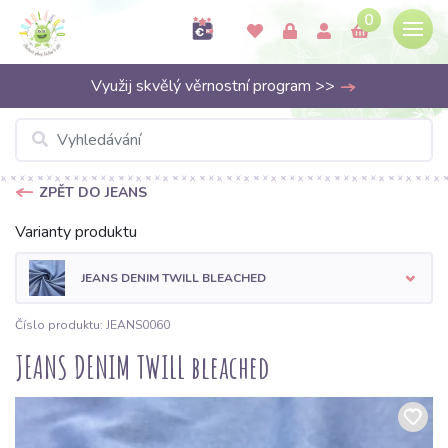
0
Využij skvělý věrnostní program >>
ZPĚT DO JEANS
Varianty produktu
JEANS DENIM TWILL BLEACHED
Číslo produktu: JEANS0060
JEANS DENIM TWILL bleached