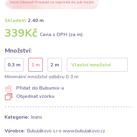
Velmi žádané! Produkt se vyprodá do pár hodin
Skladem:
2.40 m
339Kč
Cena s DPH (za m)
Množství:
0.3 m
1 m
2 m
Minimální množství odběru 0.3 m
Přidat do Bubumix-u
Objednať vzorku
Kategorie:
Jeans
Výrobce:
Bubulákovo s.r.o www.bubulakovo.cz