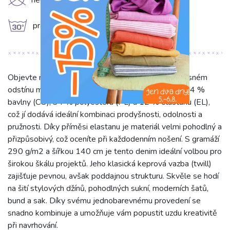
K
nečistit chemicky
g
prát na 30°C
Objevte náš JEANS DENIM TWILL bleached v krásném
odstínu modré. Tato tkanina je vyrobena ze směsi 54 %
bavlny (CO), 34 % polyesteru (PL) a 12 % elastanu (EL),
což jí dodává ideální kombinaci prodyšnosti, odolnosti a
pružnosti. Díky příměsi elastanu je materiál velmi pohodlný a
přizpůsobivý, což oceníte při každodenním nošení. S gramáží
290 g/m2 a šířkou 140 cm je tento denim ideální volbou pro
širokou škálu projektů. Jeho klasická keprová vazba (twill)
zajišťuje pevnou, avšak poddajnou strukturu. Skvěle se hodí
na šití stylových džínů, pohodlných sukní, moderních šatů,
bund a sak. Díky svému jednobarevnému provedení se
snadno kombinuje a umožňuje vám popustit uzdu kreativitě
při navrhování.