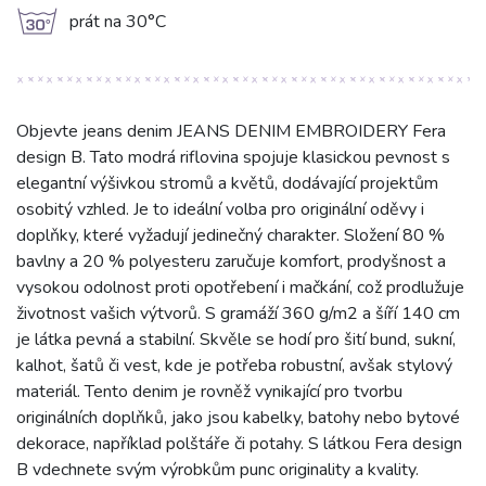
g
prát na 30°C
Objevte jeans denim JEANS DENIM EMBROIDERY Fera
design B. Tato modrá riflovina spojuje klasickou pevnost s
elegantní výšivkou stromů a květů, dodávající projektům
osobitý vzhled. Je to ideální volba pro originální oděvy i
doplňky, které vyžadují jedinečný charakter. Složení 80 %
bavlny a 20 % polyesteru zaručuje komfort, prodyšnost a
vysokou odolnost proti opotřebení i mačkání, což prodlužuje
životnost vašich výtvorů. S gramáží 360 g/m2 a šíří 140 cm
je látka pevná a stabilní. Skvěle se hodí pro šití bund, sukní,
kalhot, šatů či vest, kde je potřeba robustní, avšak stylový
materiál. Tento denim je rovněž vynikající pro tvorbu
originálních doplňků, jako jsou kabelky, batohy nebo bytové
dekorace, například polštáře či potahy. S látkou Fera design
B vdechnete svým výrobkům punc originality a kvality.