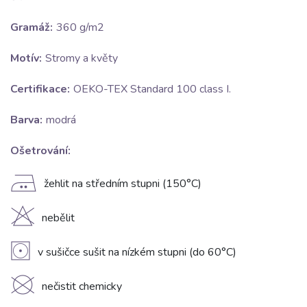
Gramáž:
360 g/m2
Motív:
Stromy a květy
Certifikace:
OEKO-TEX Standard 100 class I.
Barva:
modrá
Ošetrování:
E
žehlit na středním stupni (150°C)
H
nebělit
V
v sušičce sušit na nízkém stupni (do 60°C)
K
nečistit chemicky