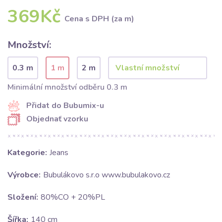
369Kč
Cena s DPH (za m)
Množství:
0.3 m
1 m
2 m
Minimální množství odběru 0.3 m
Přidat do Bubumix-u
Objednať vzorku
Kategorie:
Jeans
Výrobce:
Bubulákovo s.r.o www.bubulakovo.cz
Složení:
80%CO + 20%PL
Šířka:
140 cm