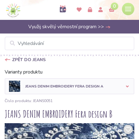
0
Využij skvělý věrnostní program >>
ZPĚT DO JEANS
Varianty produktu
JEANS DENIM EMBROIDERY FERA DESIGN A
Číslo produktu: JEANS0051
JEANS DENIM EMBROIDERY Fera design B