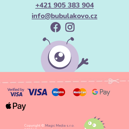
+421 905 383 904
info@bubulakovo.cz
Copyright ©
Magic Media s.r.o.