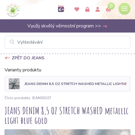
0
Využij skvělý věrnostní program >>
ZPĚT DO JEANS
Varianty produktu
JEANS DENIM 8,5 OZ STRETCH WASHED METALLIC LIGHT BLUE
Číslo produktu: JEANS0107
JEANS DENIM 8,5 OZ STRETCH WASHED metallic
light blue gold