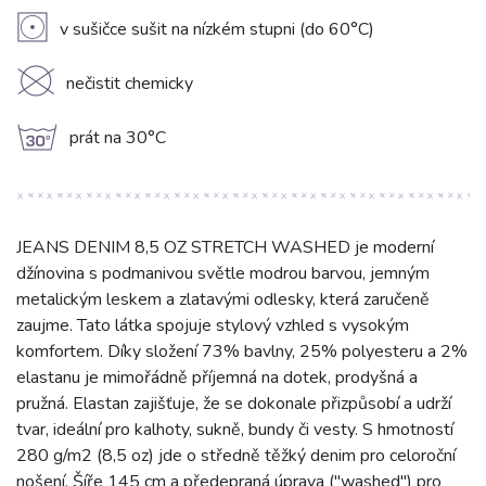
V
v sušičce sušit na nízkém stupni (do 60°C)
K
nečistit chemicky
g
prát na 30°C
JEANS DENIM 8,5 OZ STRETCH WASHED je moderní
džínovina s podmanivou světle modrou barvou, jemným
metalickým leskem a zlatavými odlesky, která zaručeně
zaujme. Tato látka spojuje stylový vzhled s vysokým
komfortem. Díky složení 73% bavlny, 25% polyesteru a 2%
elastanu je mimořádně příjemná na dotek, prodyšná a
pružná. Elastan zajišťuje, že se dokonale přizpůsobí a udrží
tvar, ideální pro kalhoty, sukně, bundy či vesty. S hmotností
280 g/m2 (8,5 oz) jde o středně těžký denim pro celoroční
nošení. Šíře 145 cm a předepraná úprava ("washed") pro