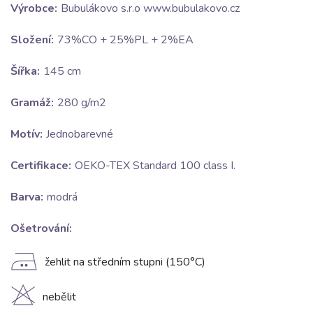
Výrobce:
Bubulákovo s.r.o www.bubulakovo.cz
Složení:
73%CO + 25%PL + 2%EA
Šířka:
145 cm
Gramáž:
280 g/m2
Motív:
Jednobarevné
Certifikace:
OEKO-TEX Standard 100 class I.
Barva:
modrá
Ošetrování:
E
žehlit na středním stupni (150°C)
H
nebělit