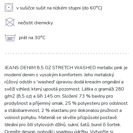
V
v sušičce sušit na nízkém stupni (do 60°C)
K
nečistit chemicky
g
prát na 30°C
JEANS DENIM 8,5 OZ STRETCH WASHED metallic pink je
moderní denim s vysokým komfortem. Jeho metalický
růžový odstín s 'washed' úpravou dodá kreacím originální a
svěží vzhled, který upoutá pozornost. Látka o gramáži 280
g/m2 (8,5 oz) a šíři 145 cm. Složení: 73 % bavlny pro
prodyšnost a příjemný omak, 25 % polyesteru pro odolnost
a stálobarevnost, 2 % elastanu pro dokonalou pružnost a
volnost pohybu. Materiál se skvěle přizpůsobí postavě.
Ideální pro šití stylových džínů, sukní, šatů, bund či šortek.
Oceníte design, pohodlí i snadnou údržbu. Vytvořte si