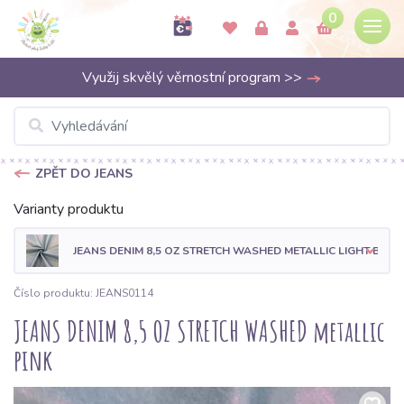
0
Využij skvělý věrnostní program >>
ZPĚT DO JEANS
Varianty produktu
JEANS DENIM 8,5 OZ STRETCH WASHED METALLIC LIGHT BLUE
Číslo produktu: JEANS0114
JEANS DENIM 8,5 OZ STRETCH WASHED metallic
pink