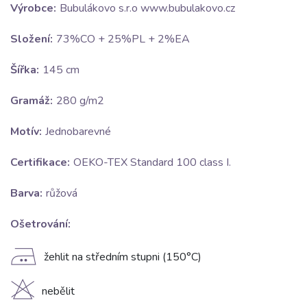
Výrobce:
Bubulákovo s.r.o www.bubulakovo.cz
Složení:
73%CO + 25%PL + 2%EA
Šířka:
145 cm
Gramáž:
280 g/m2
Motív:
Jednobarevné
Certifikace:
OEKO-TEX Standard 100 class I.
Barva:
růžová
Ošetrování:
E
žehlit na středním stupni (150°C)
H
nebělit