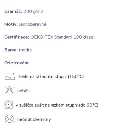
Gramáž:
200 g/m2
Motív:
Jednobarevné
Certifikace:
OEKO-TEX Standard 100 class I.
Barva:
modrá
Ošetrování:
E
žehlit na středním stupni (150°C)
H
nebělit
V
v sušičce sušit na nízkém stupni (do 60°C)
K
nečistit chemicky