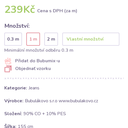
239Kč
Cena s DPH (za m)
Množství:
0.3 m
1 m
2 m
Minimální množství odběru 0.3 m
Přidat do Bubumix-u
Objednať vzorku
Kategorie:
Jeans
Výrobce:
Bubulákovo s.r.o www.bubulakovo.cz
Složení:
90% CO + 10% PES
Šířka:
155 cm