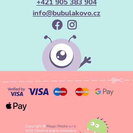
+421 905 383 904
info@bubulakovo.cz
Copyright ©
Magic Media s.r.o.
2026 Všechna práva vyhrazena