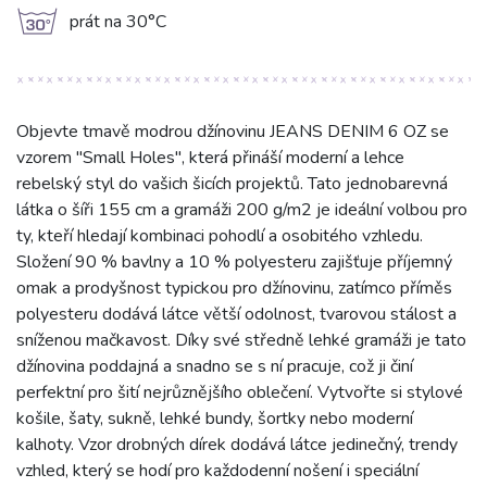
g
prát na 30°C
Objevte tmavě modrou džínovinu JEANS DENIM 6 OZ se
vzorem "Small Holes", která přináší moderní a lehce
rebelský styl do vašich šicích projektů. Tato jednobarevná
látka o šíři 155 cm a gramáži 200 g/m2 je ideální volbou pro
ty, kteří hledají kombinaci pohodlí a osobitého vzhledu.
Složení 90 % bavlny a 10 % polyesteru zajišťuje příjemný
omak a prodyšnost typickou pro džínovinu, zatímco příměs
polyesteru dodává látce větší odolnost, tvarovou stálost a
sníženou mačkavost. Díky své středně lehké gramáži je tato
džínovina poddajná a snadno se s ní pracuje, což ji činí
perfektní pro šití nejrůznějšího oblečení. Vytvořte si stylové
košile, šaty, sukně, lehké bundy, šortky nebo moderní
kalhoty. Vzor drobných dírek dodává látce jedinečný, trendy
vzhled, který se hodí pro každodenní nošení i speciální