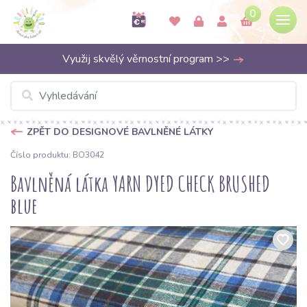
0
Využij skvělý věrnostní program >>
ZPĚT DO DESIGNOVÉ BAVLNĚNÉ LÁTKY
Číslo produktu: BO3042
Bavlněná látka YARN DYED CHECK BRUSHED
blue