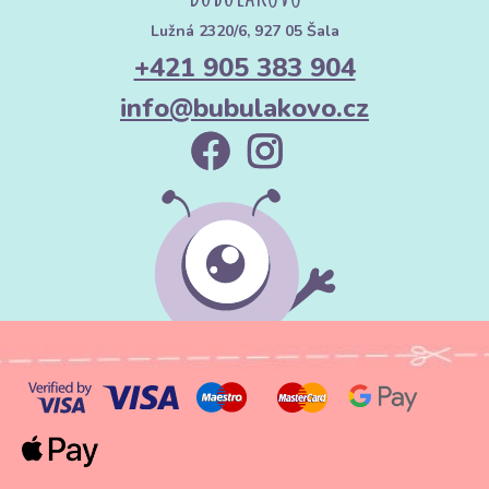
Lužná 2320/6, 927 05 Šala
+421 905 383 904
info@bubulakovo.cz