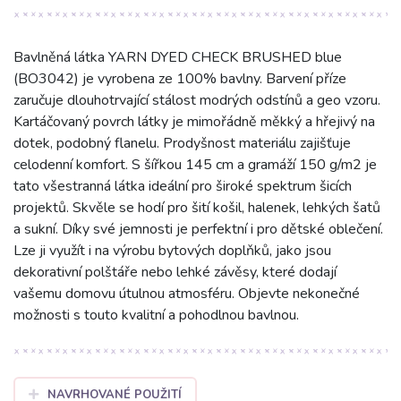
Bavlněná látka YARN DYED CHECK BRUSHED blue
(BO3042) je vyrobena ze 100% bavlny. Barvení příze
zaručuje dlouhotrvající stálost modrých odstínů a geo vzoru.
Kartáčovaný povrch látky je mimořádně měkký a hřejivý na
dotek, podobný flanelu. Prodyšnost materiálu zajišťuje
celodenní komfort. S šířkou 145 cm a gramáží 150 g/m2 je
tato všestranná látka ideální pro široké spektrum šicích
projektů. Skvěle se hodí pro šití košil, halenek, lehkých šatů
a sukní. Díky své jemnosti je perfektní i pro dětské oblečení.
Lze ji využít i na výrobu bytových doplňků, jako jsou
dekorativní polštáře nebo lehké závěsy, které dodají
vašemu domovu útulnou atmosféru. Objevte nekonečné
možnosti s touto kvalitní a pohodlnou bavlnou.
NAVRHOVANÉ POUŽITÍ