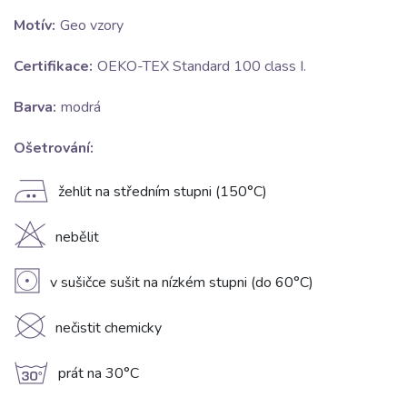
Motív:
Geo vzory
Certifikace:
OEKO-TEX Standard 100 class I.
Barva:
modrá
Ošetrování:
E
žehlit na středním stupni (150°C)
H
nebělit
V
v sušičce sušit na nízkém stupni (do 60°C)
K
nečistit chemicky
g
prát na 30°C