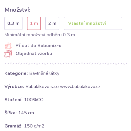
Množství:
0.3 m
1 m
2 m
Minimální množství odběru 0.3 m
Přidat do Bubumix-u
Objednať vzorku
Kategorie:
Bavlněné látky
Výrobce:
Bubulákovo s.r.o www.bubulakovo.cz
Složení:
100%CO
Šířka:
145 cm
Gramáž:
150 g/m2