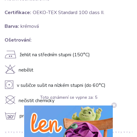
Certifikace:
OEKO-TEX Standard 100 class II.
Barva:
krémová
Ošetrování:
E
žehlit na středním stupni (150°C)
H
nebělit
V
v sušičce sušit na nízkém stupni (do 60°C)
Toto oznámení se vypne za:
5
K
nečistit chemicky
g
prát na 30°C