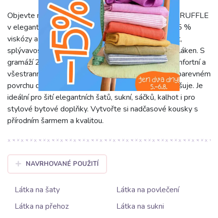
Objevte naši bavlněnou látku se lnem JACQUARD RUFFLE
v elegantní krémové barvě. Složení 60 % bavlny, 25 %
viskózy a 15 % lnu kombinuje měkkost, prodyšnost,
splývavost a charakteristickou pevnost přírodních vláken. S
gramáží 270 g/m² a šíří 150 cm je látka odolná, komfortní a
všestranná. Jemná žakárová vazba vytváří na jednobarevném
povrchu decentní, avšak luxusní texturu, která ji odlišuje. Je
ideální pro šití elegantních šatů, sukní, sáčků, kalhot i pro
stylové bytové doplňky. Vytvořte si nadčasové kousky s
přírodním šarmem a kvalitou.
NAVRHOVANÉ POUŽITÍ
Látka na šaty
Látka na povlečení
Látka na přehoz
Látka na sukni