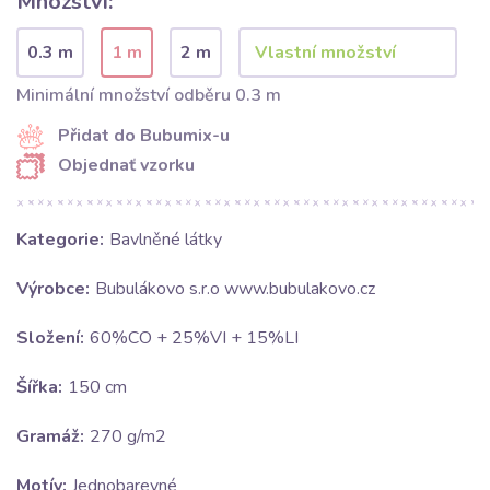
Množství:
0.3 m
1 m
2 m
Minimální množství odběru 0.3 m
Přidat do Bubumix-u
Objednať vzorku
Kategorie:
Bavlněné látky
Výrobce:
Bubulákovo s.r.o www.bubulakovo.cz
Složení:
60%CO + 25%VI + 15%LI
Šířka:
150 cm
Gramáž:
270 g/m2
Motív:
Jednobarevné