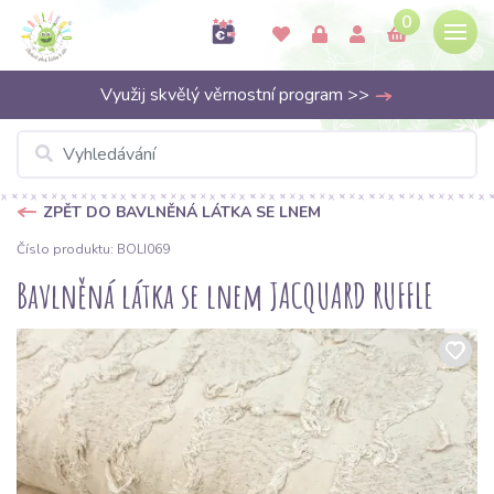
0
Využij skvělý věrnostní program >>
ZPĚT DO BAVLNĚNÁ LÁTKA SE LNEM
Číslo produktu: BOLI069
Bavlněná látka se lnem JACQUARD RUFFLE